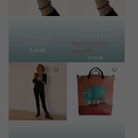
CUCCIOLO
PRIMAVERA
CUCCIOLO
Avvisami quando
ELEFANTE
€
24,00
disponibile
€
24,00