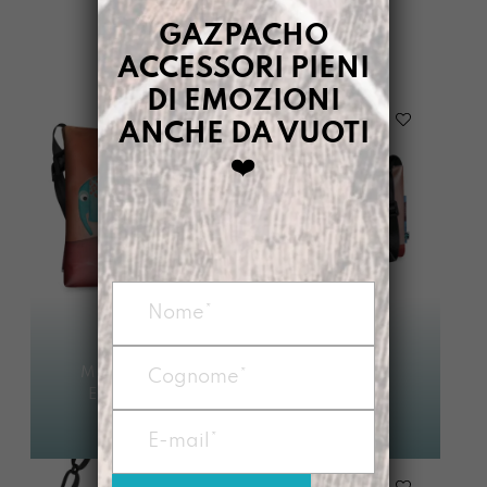
FILTRI
GAZPACHO
ACCESSORI PIENI
DI EMOZIONI
ANCHE DA VUOTI
❤️
UFFICIOSA
ELEFANTE
MANICONA
Avvisami quando
ELEFANTE
€
95,00
disponibile
€
88,00