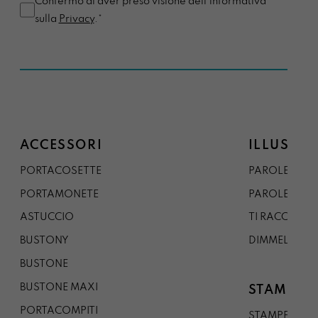
Confermo di aver preso visione dell'informativa
sulla
Privacy
.*
ACCESSORI
ILLUSTRA
PORTACOSETTE
PAROLE DAL 
PORTAMONETE
PAROLE DA G
ASTUCCIO
TI RACCONTO
BUSTONY
DIMMELO
BUSTONE
BUSTONE MAXI
STAMPE
PORTACOMPITI
STAMPE A5