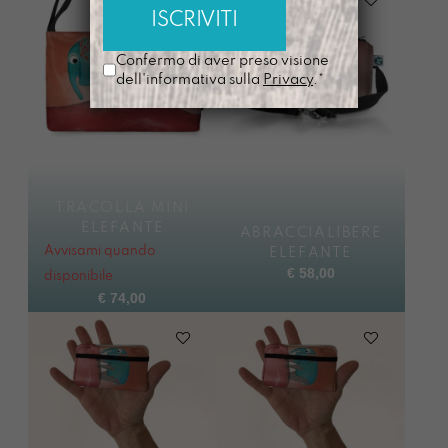
Confermo di aver preso visione
dell'informativa sulla
Privacy
.*
TRACOLLA MINI
ELEFANTE
ABRACCIALIBERE
Avvisami quando
ELEFANTE
€
58,00
disponibile
€
74,00