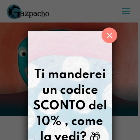
Salta
al
contenuto
×
Ti manderei
un codice
SCONTO del
10% , come
la vedi?
🎁