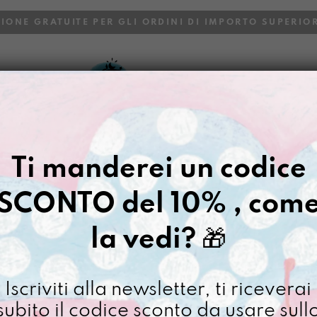
ZIONE GRATUITE PER GLI ORDINI DI IMPORTO SUPERIOR
VOI
BLOG
Gazpacho
>
Borse
>
Tracolla re
Ti manderei un codice
SECCHIONA
SCONTO del 10% , com
€
128,00
la vedi?
🎁
[ Borse Borsa zaino 2in1
Secchio
Iscriviti alla newsletter, ti riceverai
Elefant
subito il codice sconto da usare sull