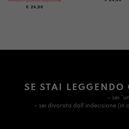
Avvisami quando disponibile
€
24,00
SE STAI LEGGENDO 
– sei “u
– sei divorata dall’indecisione (i