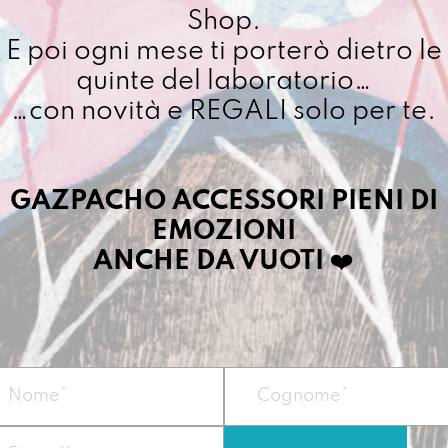
quantit
Shop.
Cuciamo ogni ordine ne
E poi ogni mese ti porterò dietro le
4/5 giorni lavorativi, p
importo superiore ai 10
quinte del laboratorio…
…con novità e REGALI solo per te.
Dettagli prodotto
GAZPACHO ACCESSORI PIENI DI
EMOZIONI
La Secchiona sa far
brava a fare la
tr
ANCHE DA VUOTI
❤️
Vegan
Misure:
30 x 26 x 
Materiale:
telo i
Peso
: circa 550 g.
Sistema modulare:
Doppia tasca inter