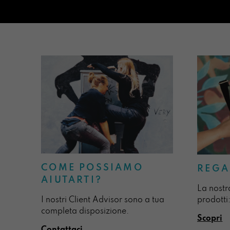
COME POSSIAMO
REGA
AIUTARTI?
La nostr
I nostri Client Advisor sono a tua
prodotti:
completa disposizione.
Scopri
Contattaci