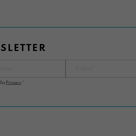
WSLETTER
lla
Privacy
.*