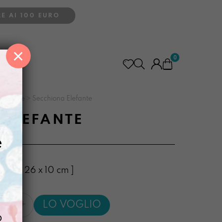
E AI 100 EURO
×
0
golabile
>
Secchiona Elefante
 ELEFANTE
e
: 30 x 26 x 10 cm ]
na
LO VOGLIO
e
o