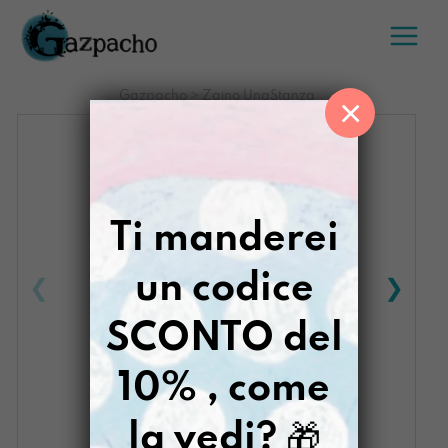
Salta
al
contenuto
Gazpacho
>
Zaino UnaStanza
×
Ti manderei
un codice
SCONTO del
10% , come
la vedi?
🎁