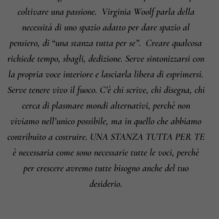
coltivare una passione.
Virginia Woolf parla della
tutte con la voglia di tenere vivo lo
necessità di uno spazio adatto per dare spazio al
sguardo. Questa collezione è dedicata
alla forza di sentire la propria voce.
pensiero, di “una stanza tutta per se”.
Creare qualcosa
richiede tempo, sbagli, dedizione. Serve sintonizzarsi con
la propria voce interiore e lasciarla libera di esprimersi.
Serve tenere vivo il fuoco.
C’è chi scrive, chi disegna, chi
cerca di plasmare mondi alternativi, perchè non
viviamo nell’unico possibile, ma in quello che abbiamo
contribuito a costruire.
UNA STANZA TUTTA PER TE
è necessaria come sono necessarie tutte le voci, perchè
per crescere avremo tutte bisogno anche del tuo
desiderio.