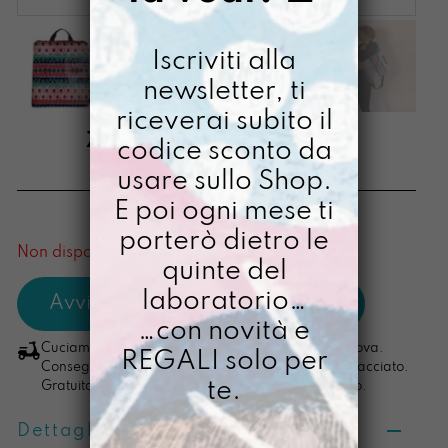
Iscriviti alla
newsletter, ti
riceverai subito il
ZAINO UNASTANZA
codice sconto da
usare sullo Shop.
€
95,00
E poi ogni mese ti
[ Zaino: 38,5 x 33 x 10 cm ]
porterò dietro le
Non disponibile al momento
quinte del
laboratorio…
…con novità e
Cuciamo ogni ordine nel nostro laboratorio di Padova.
REGALI solo per
Consegna in 4/5 giorni lavorativi, pacco sempre tracciato.
te.
Gratuita per ordini di importo superiore ai 100 euro.
Dettagli prodotto