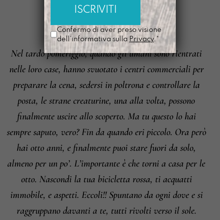
QUELLI
È
Confermo di aver preso visione
dell'informativa sulla
Privacy
.*
Nel tardo pomeriggio, quando gli umani sono rientrati
Informazioni su cambi e resi
nelle loro case, hanno svuotato i centri commerciali per
preparare la cena, sedersi in poltrona e controllare la
posta, le strane creaturine, una alla volta, possono
finalmente uscire allo scoperto. Ma tu questo lo hai
sempre saputo, vero? Fin da quando eri piccolo. Ora però
hai otto anni, e finalmente puoi stare fuori da solo,
almeno per un po’. L’importante è che torni a casa per le
otto. Nascondi la tua bicicletta rossa, ti acquatti
immobile, e aspetti. Eccoli!! Spuntano da ogni dove e si
raggruppano davanti a te, tutti rivolti verso il sole.