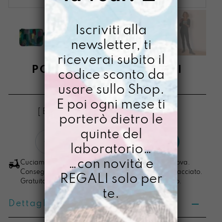
Iscriviti alla
newsletter, ti
riceverai subito il
PORTACOSETTE QUELLI
codice sconto da
usare sullo Shop.
€
14,00
E poi ogni mese ti
[ Buste Portamonete: 13 x 10 x 2,5 cm ]
porterò dietro le
quinte del
Portacosette
LO VOGLIO
laboratorio…
Quelli
quantità
…con novità e
Cuciamo ogni ordine nel nostro laboratorio di Padova.
Consegna in 4/5 giorni lavorativi, pacco sempre tracciato.
REGALI solo per
Gratuita per ordini di importo superiore ai 100 euro.
te.
Dettagli prodotto