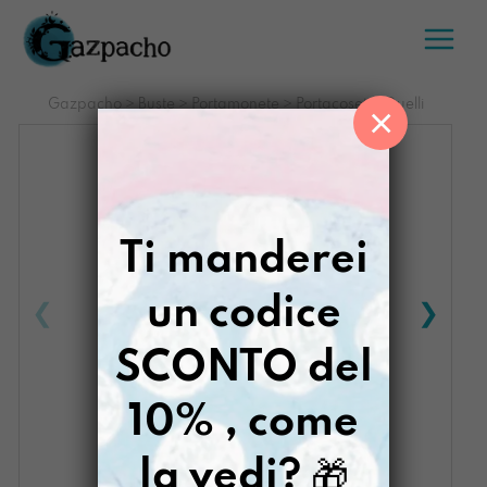
Salta
al
contenuto
Gazpacho
>
Buste
>
Portamonete
>
Portacosette Quelli
×
Ti manderei
un codice
SCONTO del
10% , come
la vedi?
🎁