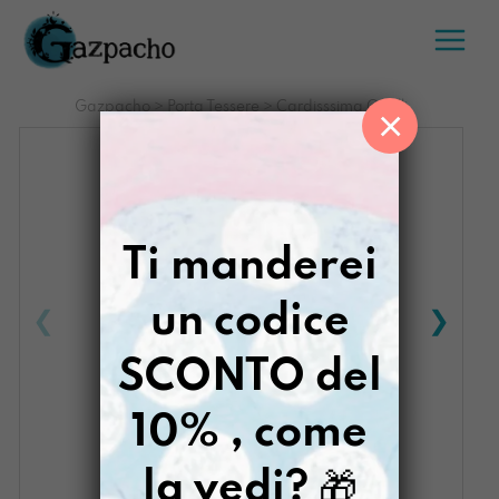
Salta
al
contenuto
Gazpacho
>
Porta Tessere
>
Cardisssima Quelli
×
Ti manderei
un codice
SCONTO del
10% , come
la vedi?
🎁