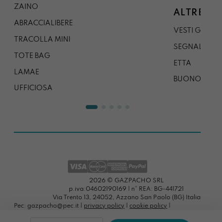
ZAINO
ALTRE CO
ABRACCIALIBERE
VESTI GAZP
TRACOLLA MINI
SEGNALIBRO
TOTE BAG
ETTA
LAMAE
BUONO REG
UFFICIOSA
2026 © GAZPACHO SRL
p.iva:04602190169 | n° REA: BG-441721
Via Trento 13, 24052, Azzano San Paolo (BG) Italia
Pec: gazpacho@pec.it |
privacy policy
|
cookie policy
|
preferenze cookies