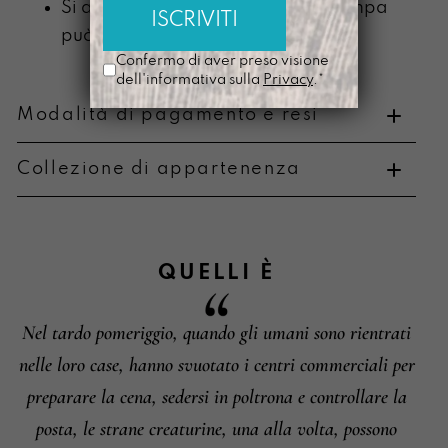
Si ammorbidisce con l’uso e la stampa
può scolorire
Confermo di aver preso visione
dell'informativa sulla
Privacy
.*
Modalità di pagamento e resi
Collezione di appartenenza
Metodi di pagamento
QUELLI
È
Nel tardo pomeriggio, quando gli umani sono rientrati
Informazioni su cambi e resi
nelle loro case, hanno svuotato i centri commerciali per
preparare la cena, sedersi in poltrona e controllare la
posta, le strane creaturine, una alla volta, possono