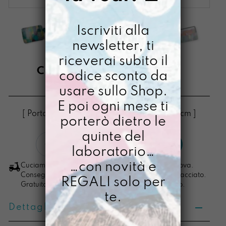
Iscriviti alla
newsletter, ti
riceverai subito il
CARDISSSIMA QUELLI
codice sconto da
usare sullo Shop.
€
16,00
E poi ogni mese ti
[ Porta Tessere Portacarte: 10,3 x 7,5 x 0,4cm ]
porterò dietro le
quinte del
Cardisssima
LO VOGLIO
laboratorio…
Quelli
quantità
…con novità e
Cuciamo ogni ordine nel nostro laboratorio di Padova.
Consegna in 4/5 giorni lavorativi, pacco sempre tracciato.
REGALI solo per
Gratuita per ordini di importo superiore ai 100 euro.
te.
Dettagli prodotto