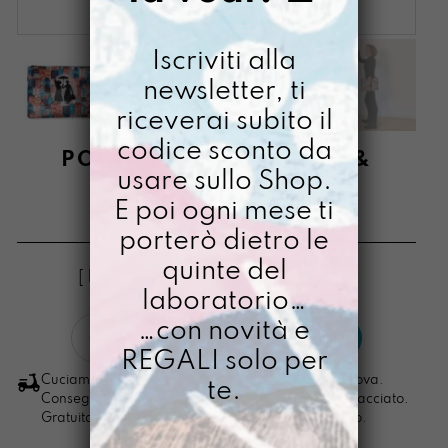
Iscriviti alla
newsletter, ti
riceverai subito il
codice sconto da
PORTACOMPITI MARY &
usare sullo Shop.
WINIFRED
E poi ogni mese ti
€
58,00
porterò dietro le
quinte del
[ Buste Organizer: 34,5 x 24 x 1,5 cm ]
laboratorio…
Portacompiti
…con novità e
LO VOGLIO
Mary
REGALI solo per
&
Cuciamo ogni ordine nel nostro laboratorio di Padova.
te.
Winifred
Consegna in 4/5 giorni lavorativi, pacco sempre tracciato.
Gratuita per ordini di importo superiore ai 100 euro.
quantità