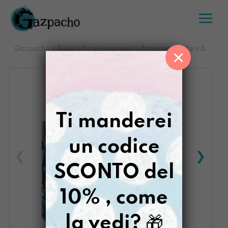
Salta
al
contenuto
Gazpacho
>
Buste
>
Portadocumenti
>
Portacompiti Mary &
×
Winifred
Ti manderei
un codice
SCONTO del
10% , come
la vedi?
🎁