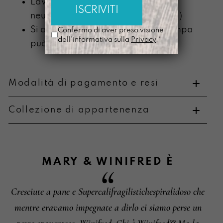
Lavabile a mano con detergente
neutro (senza componente alcolica)
Si ammorbidisce con l’uso e la stampa
Confermo di aver preso visione
dell'informativa sulla
Privacy
.*
può scolorire
Modalità di pagamento e resi
Collezione di appartenenza
Metodi di pagamento
MARY & WINIFRED
È
Cresciute a pane e Supercalifragilistichespiralidoso che
Informazioni su cambi e resi
mentre eravamo impegnate a dirlo ci siamo perse un