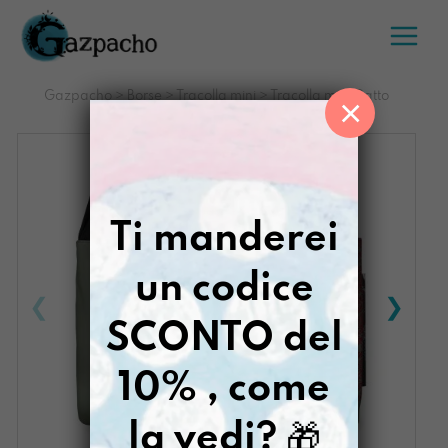
Salta
al
contenuto
Gazpacho
>
Borse
>
Tracolla mini
>
Tracolla mini Gatto
×
definitivo
Ti manderei
un codice
SCONTO del
10% , come
la vedi?
🎁