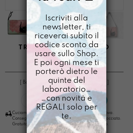
Iscriviti alla
newsletter, ti
riceverai subito il
codice sconto da
TRACOLLA MINI GATTO
usare sullo Shop.
DEFINITIVO
E poi ogni mese ti
€
74,00
porterò dietro le
quinte del
[ Borse Borsa a tracolla: 20 x 32 x 6 cm ]
laboratorio…
Tracolla
…con novità e
LO VOGLIO
mini
REGALI solo per
Gatto
Cuciamo ogni ordine nel nostro laboratorio di Padova.
te.
definitivo
Consegna in 4/5 giorni lavorativi, pacco sempre tracciato.
Gratuita per ordini di importo superiore ai 100 euro.
quantità