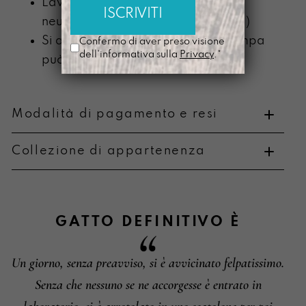
Lavabile a mano con detergente
neutro (senza componente alcolica)
Si ammorbidisce con l’uso e la stampa
Confermo di aver preso visione
dell'informativa sulla
Privacy
.*
può scolorire
Modalità di pagamento e resi
Collezione di appartenenza
Metodi di pagamento
GATTO DEFINITIVO
È
Un giorno, senza preavviso, si è avvicinato felpatissimo.
Informazioni su cambi e resi
Senza che nessuno se ne accorgesse è entrato in