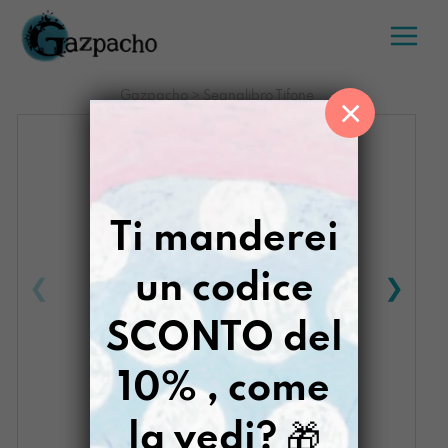
Salta
al
contenuto
Gazpacho
>
Segnalibro Tifone
×
Ti manderei
un codice
SCONTO del
10% , come
la vedi?
🎁