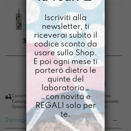
Iscriviti alla
newsletter, ti
riceverai subito il
SEGNALIBRO TIFONE
codice sconto da
usare sullo Shop.
€
9,00
E poi ogni mese ti
[ Segnalibro: 15 X 4,5cm ]
porterò dietro le
quinte del
Segnalibro
LO VOGLIO
laboratorio…
Tifone
quantità
…con novità e
Cuciamo ogni ordine nel nostro laboratorio di Padova.
Consegna in 4/5 giorni lavorativi, pacco sempre tracciato.
REGALI solo per
Gratuita per ordini di importo superiore ai 100 euro.
te.
Dettagli prodotto