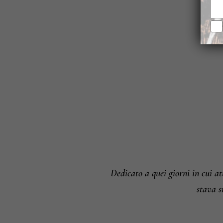
Dedicato a quei giorni in cui at
stava s