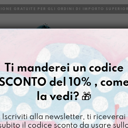
ZIONE GRATUITE PER GLI ORDINI DI IMPORTO SUPERIOR
VOI
BLOG
Gazpacho
>
Portacosette Tifon
Ti manderei un codice
PORTACOSE
SCONTO del 10% , com
€
14,00
la vedi?
🎁
[ Portamonete: 13 x 10 x
Portaco
Iscriviti alla newsletter, ti riceverai
Tifone
subito il codice sconto da usare sull