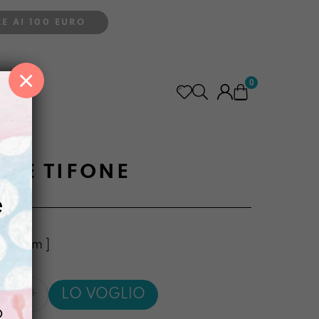
E AI 100 EURO
×
0
e
TTE TIFONE
e
 2,5 cm ]
sette
LO VOGLIO
o