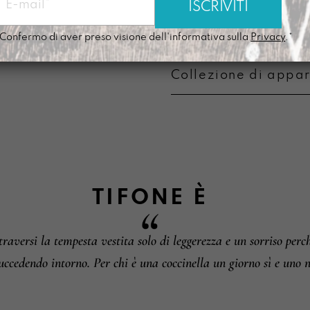
Modalità di pagame
Confermo di aver preso visione dell'informativa sulla
Privacy
.*
Collezione di appa
Metodi di pagament
Informazioni su camb
TIFONE
È
traversi la tempesta vestita solo di leggerezza e un sorriso perc
uccedendo intorno. Per chi è una coccinella un giorno sì e uno 