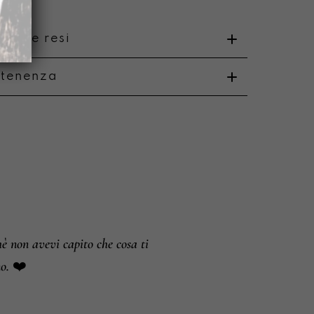
nto e resi
rtenenza
o
i e resi
hè non avevi capito che cosa ti
no. ❤️