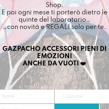
quantit
Shop.
Cuciamo ogni ordine ne
E poi ogni mese ti porterò dietro le
4/5 giorni lavorativi, p
importo superiore ai 10
quinte del laboratorio…
…con novità e REGALI solo per te.
Dettagli prodotto
GAZPACHO ACCESSORI PIENI DI
EMOZIONI
Può contenere car
cosa ti rende felic
ANCHE DA VUOTI
❤️
Vegan
Misura:
13 x 10 x 
Materiale
: telo 
Zip colorata monta
Può contenere car
cosa ti rende felic