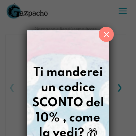
Salta
al
contenuto
Gazpacho
>
Reastù semplificare
×
Ti manderei
un codice
SCONTO del
10% , come
la vedi?
🎁