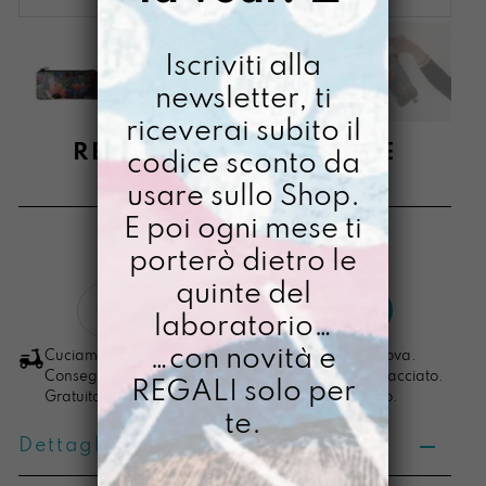
Iscriviti alla
newsletter, ti
riceverai subito il
REASTÙ SEMPLIFICARE
codice sconto da
usare sullo Shop.
€
22,00
E poi ogni mese ti
[ Astuccio: 22 x 10 x 1,5 cm ]
porterò dietro le
quinte del
Reastù
LO VOGLIO
laboratorio…
semplificare
quantità
…con novità e
Cuciamo ogni ordine nel nostro laboratorio di Padova.
Consegna in 4/5 giorni lavorativi, pacco sempre tracciato.
REGALI solo per
Gratuita per ordini di importo superiore ai 100 euro.
te.
Dettagli prodotto