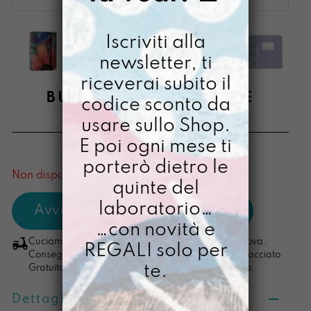
Iscriviti alla
newsletter, ti
riceverai subito il
BUCCIA SEMPLIFICARE
codice sconto da
usare sullo Shop.
€
48,00
E poi ogni mese ti
[ Copriagenda: 15,5 x 21,5 x 3 cm ]
porterò dietro le
Non disponibile al momento
quinte del
laboratorio…
…con novità e
Cuciamo ogni ordine nel nostro laboratorio di Padova.
REGALI solo per
Consegna in 4/5 giorni lavorativi, pacco sempre tracciato.
te.
Gratuita per ordini di importo superiore ai 100 euro.
Dettagli prodotto