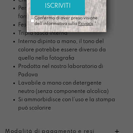
Perfetto per qualsiasi supporto in
formato A5
Confermo di aver preso visione
dell'informativa sulla
Privacy
.*
Fessura per penne
Tripla tasca interna
Interno dipinto a mano, il tono del
colore potrebbe essere diverso da
quello nella fotografia
Prodotta nel nostro laboratorio di
Padova
Lavabile a mano con detergente
neutro (senza componente alcolica)
Si ammorbidisce con l’uso e la stampa
può scolorire
Modalità di pagamento e resi