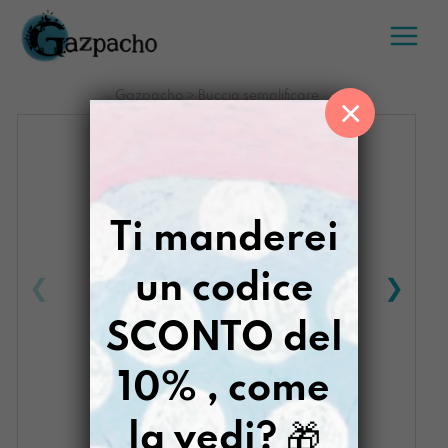
Salta
al
contenuto
Gazpacho
>
Buccia semplificare
×
Ti manderei
un codice
SCONTO del
10% , come
la vedi?
🎁