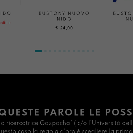
NIDO
BUSTONY NUOVO
BUSTO
NIDO
N
nibile
€
24,00
QUESTE PAROLE LE POSS
na ricercatrice Gazpacha” ( c/o l’Università dell
n questo caso la regola d’oro è scegliere la pr