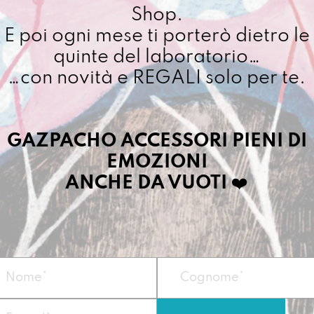
nido
Shop.
Cuciamo ogni ordine ne
quantit
E poi ogni mese ti porterò dietro le
4/5 giorni lavorativi, p
importo superiore ai 10
quinte del laboratorio…
…con novità e REGALI solo per te.
Dettagli prodotto
GAZPACHO ACCESSORI PIENI DI
EMOZIONI
la Gazpacha capace
per cambiare vita 
ANCHE DA VUOTI
❤️
pancia.
Vegan
Misura:
14 x 24 x 
Materiale
: telo 
Peso
: circa 180 g.
Tasca interna