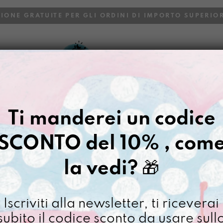
ZIONE GRATUITE PER GLI ORDINI DI IMPORTO SUPERIOR
VOI
BLOG
Gazpacho
>
Berlinese nuovo ni
Ti manderei un codice
BERLINESE
SCONTO del 10% , com
€
68,00
la vedi?
🎁
[ Borsa a tracolla: 14 x 
Berlines
Iscriviti alla newsletter, ti riceverai
nuovo
subito il codice sconto da usare sull