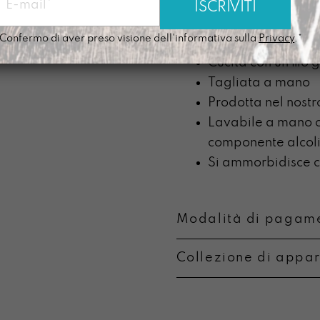
Tracolla nera alt
Illustrazione stam
Confermo di aver preso visione dell'informativa sulla
Privacy
.*
digitale
Cucita con un filo 
Tagliata a mano
Prodotta nel nostr
Lavabile a mano c
componente alcoli
Si ammorbidisce co
Modalità di pagame
Collezione di appa
Metodi di pagament