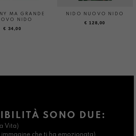
NY MA GRANDE
NIDO NUOVO NIDO
UOVO NIDO
€
128,00
€
34,00
IBILITÀ SONO DUE:
a Vita)
ima immagine che ti ha emozionata)