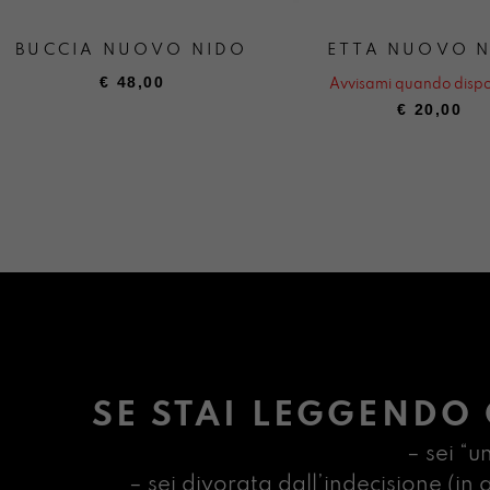
BUCCIA NUOVO NIDO
ETTA NUOVO 
€
48,00
Avvisami quando dispo
€
20,00
SE STAI LEGGENDO 
– sei “u
– sei divorata dall’indecisione (i