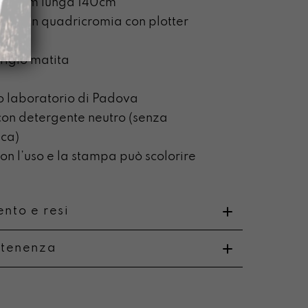
a 2,5cm lunga 140cm
pata in quadricromia con plotter
grigio matita
o laboratorio di Padova
on detergente neutro (senza
ca)
n l’uso e la stampa può scolorire
nto e resi
rtenenza
o