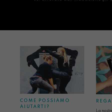
COME POSSIAMO
REGA
AIUTARTI?
La nostr