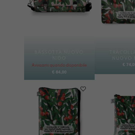
BASSOTTA NUOVO
TRACOLLA
NIDO
NUOVO 
€
74,0
Avvisami quando disponibile
€
84,00