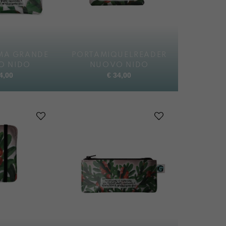
MA GRANDE
PORTAMIQUELREADER
O NIDO
NUOVO NIDO
4,00
€
34,00