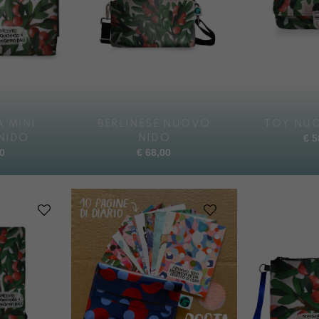
 MINI
BERLINESE NUOVO
TOY NU
€
5
NIDO
NIDO
0
€
68,00