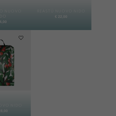
LO NUOVO
REASTÙ NUOVO NIDO
€
22,00
IDO
4,00
OVO NIDO
8,00