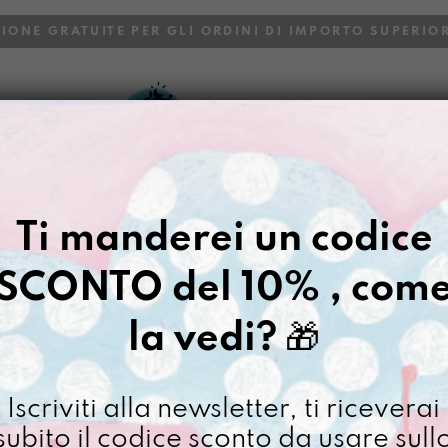
ZIONE GRATUITE PER GLI ORDINI DI IMPORTO SUPERIOR
VOI
BLOG
Ti manderei un codice
SCONTO del 10% , com
la vedi?
🎁
Iscriviti alla newsletter, ti riceverai
subito il codice sconto da usare sull