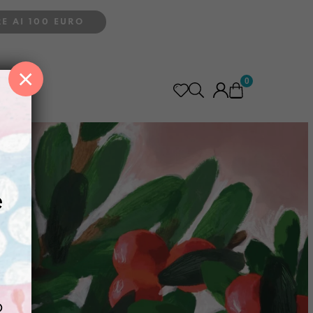
E AI 100 EURO
×
0
e
o