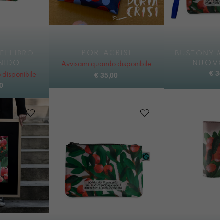
PORTACRISI
ELLIBRO
BUSTONY 
NIDO
NUOV
Avvisami quando disponibile
€
3
€
35,00
disponibile
0