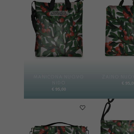
MANICONA NUOVO
ZAINO NUO
€
95,0
NIDO
€
95,00