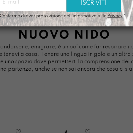
Confermo di aver preso visione dell'informativa sulla
Privacy
.*
NUOVO NIDO
i, andarsene, emigrare, è un po’ come far respirare i 
he tenevi a casa.
Tenere una lingua in gola e un’altra 
ire uno spazio dove permetterti la comprensione de
a partenza, anche se non sai ancora che cosa ci sia o