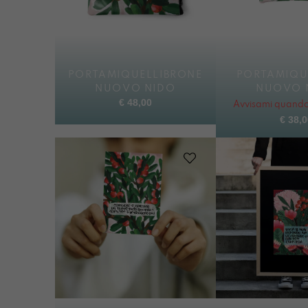
PORTAMIQUELLIBRONE
PORTAMIQU
NUOVO NIDO
NUOVO 
€
48,00
Avvisami quando 
€
38,0