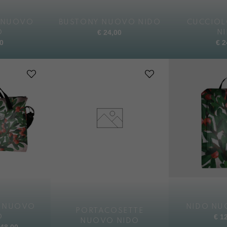
 NUOVO
BUSTONY NUOVO NIDO
CUCCIO
€
24,00
O
N
0
€
2
A NUOVO
NIDO NU
PORTACOSETTE
€
12
O
NUOVO NIDO
48,00