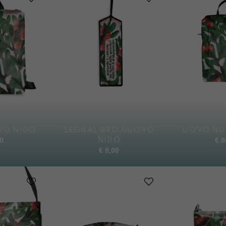
VO NIDO
SEGNALIBRO NUOVO
UOVO NU
0
€
8
NIDO
€
9,00