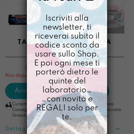
Iscriviti alla
newsletter, ti
riceverai subito il
TANTOSOLDINO SOGNA
codice sconto da
usare sullo Shop.
€
48,00
E poi ogni mese ti
[ Portafoglio: 10,5 x 20,5 x 2,5 cm ]
porterò dietro le
Non disponibile al momento
quinte del
laboratorio…
…con novità e
Cuciamo ogni ordine nel nostro laboratorio di Padova.
REGALI solo per
Consegna in 4/5 giorni lavorativi, pacco sempre tracciato.
te.
Gratuita per ordini di importo superiore ai 100 euro.
Dettagli prodotto