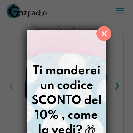
Salta
al
contenuto
Gazpacho
>
TantoSoldino Sogna
×
Ti manderei
un codice
SCONTO del
10% , come
la vedi?
🎁