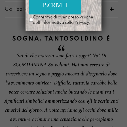
Collezione di appartenenza
Metodi di pagamento
Confermo di aver preso visione
dell'informativa sulla
Privacy
.*
SOGNA
,
TANTOSOLDINO
È
Sai di che materia sono fatti i sogni? No? Di
Informazioni su cambi e resi
SCORDAMINA 80 volumi. Hai mai cercato di
trascrivere un sogno o peggio ancora di disegnarlo dopo
l’avvenimento onirico?
Difficile, tuttavia sarebbe bello
poter cercare soluzioni anche buttando le mani tra i
significati simbolici ammortizzando così gli investimenti
emotivi del giorno. A volte apriamo gli occhi dopo mille
avventure e rimane una sensazione che percepiamo