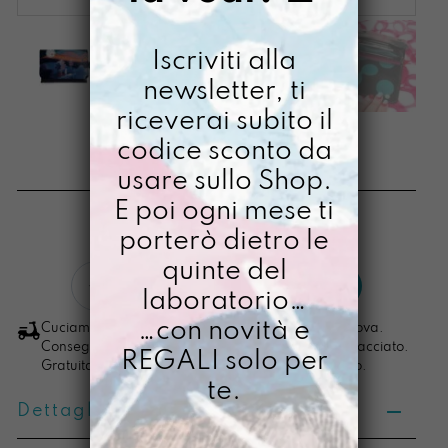
Iscriviti alla
newsletter, ti
riceverai subito il
SOLDINO SOGNA
codice sconto da
usare sullo Shop.
€
38,00
E poi ogni mese ti
[ Portafoglio: 10 x 14 x 2,5 cm ]
porterò dietro le
quinte del
Soldino
LO VOGLIO
laboratorio…
Sogna
quantità
…con novità e
Cuciamo ogni ordine nel nostro laboratorio di Padova.
Consegna in 4/5 giorni lavorativi, pacco sempre tracciato.
REGALI solo per
Gratuita per ordini di importo superiore ai 100 euro.
te.
Dettagli prodotto