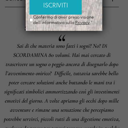
Metodi di pagamento
Confermo di aver preso visione
dell'informativa sulla
Privacy
.*
SOGNA
,
SOLDINO
È
Sai di che materia sono fatti i sogni? No? Di
Informazioni su cambi e resi
SCORDAMINA 80 volumi. Hai mai cercato di
trascrivere un sogno o peggio ancora di disegnarlo dopo
l’avvenimento onirico?
Difficile, tuttavia sarebbe bello
poter cercare soluzioni anche buttando le mani tra i
significati simbolici ammortizzando così gli investimenti
emotivi del giorno. A volte apriamo gli occhi dopo mille
avventure e rimane una sensazione che percepiamo
potrebbe servirci, piccoli rutti di una digestione emotiva,