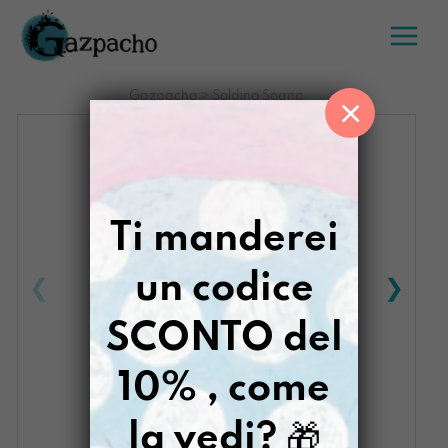
Salta
al
contenuto
Gazpacho
>
Soldino Sogna
×
Ti manderei
un codice
SCONTO del
10% , come
la vedi?
🎁