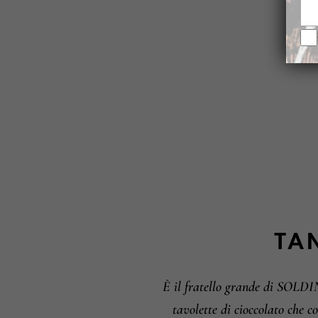
TA
È il fratello grande di SOLDIN
tavolette di cioccolato che c