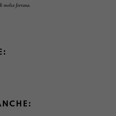
i molta fortuna.
E:
ANCHE: