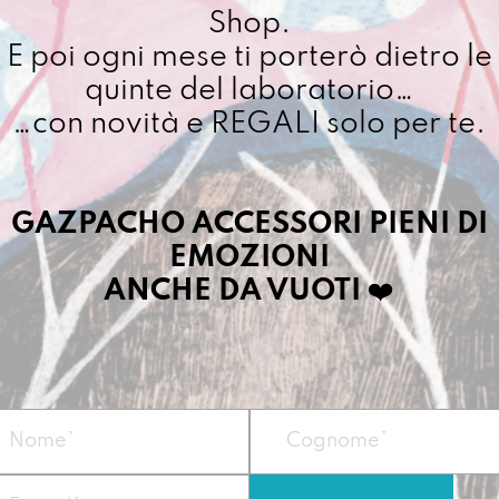
Shop.
quantit
Cuciamo ogni ordine ne
E poi ogni mese ti porterò dietro le
4/5 giorni lavorativi, p
quinte del laboratorio…
importo superiore ai 10
…con novità e REGALI solo per te.
Dettagli prodotto
GAZPACHO ACCESSORI PIENI DI
EMOZIONI
È il fratello grande 
ANCHE DA VUOTI
❤️
Può portare tutte co
pochette, altre ci met
comprano di nascost
Grande e con spazi or
incasinato.