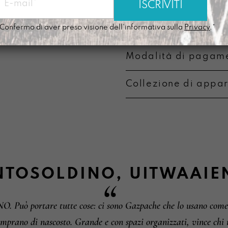
Perfetto per portar
monete o entrambe in
Confermo di aver preso visione dell'informativa sulla
Privacy
.*
Modalità di pagame
Collezione di appa
Metodi di pagament
Informazioni su camb
NTOSOLDINO
,
UITWAAIE
O. Può portare tutte cose: ci sono Gazpache che lo usano come 
omprano di nascosto. Grande e con spazi organizzati, vince chi r