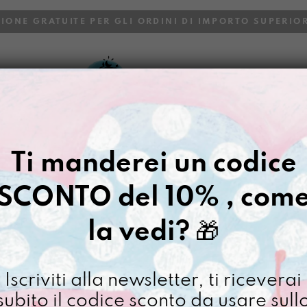
ZIONE GRATUITE PER GLI ORDINI DI IMPORTO SUPERIOR
VOI
BLOG
Gazpacho
>
TantoSoldino CIE
Ti manderei un codice
TANTOSOLD
SCONTO del 10% , com
€
48,00
la vedi?
🎁
[ Portafoglio: 10,5 x 20
Articolo in preordine dispo
Iscriviti alla newsletter, ti riceverai
TantoSo
subito il codice sconto da usare sull
CIELIT