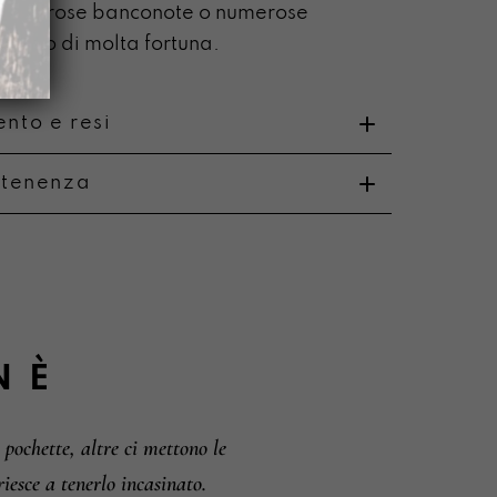
e numerose banconote o numerose
 caso di molta fortuna.
nto e resi
rtenenza
o
i e resi
N
È
pochette, altre ci mettono le
iesce a tenerlo incasinato.