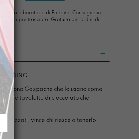
à
l nostro laboratorio di Padova. Consegna in
acco sempre tracciato. Gratuita per ordini di
0 euro.
di SOLDINO.
se: ci sono Gazpache che lo usano come
tono le tavolette di cioccolato che
o.
ganizzati, vince chi riesce a tenerlo