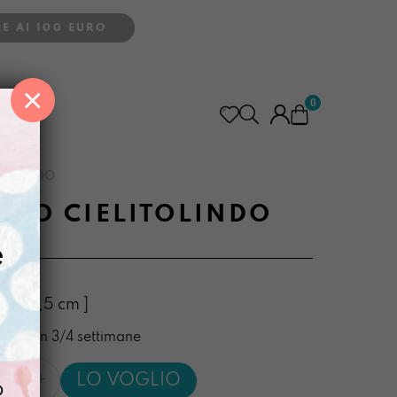
E AI 100 EURO
×
0
LITOLINDO
INO CIELITOLINDO
e
,5 x 2,5 cm ]
nibile in 3/4 settimane
ldino
LO VOGLIO
o
OLINDO