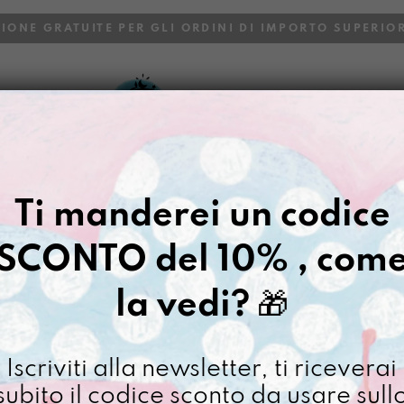
ZIONE GRATUITE PER GLI ORDINI DI IMPORTO SUPERIOR
VOI
BLOG
Gazpacho
>
Etta Nefelibata
Ti manderei un codice
ETTA NEFEL
SCONTO del 10% , com
€
20,00
la vedi?
🎁
[ Tovaglietta Americana
Non disponibile al moment
Iscriviti alla newsletter, ti riceverai
subito il codice sconto da usare sull