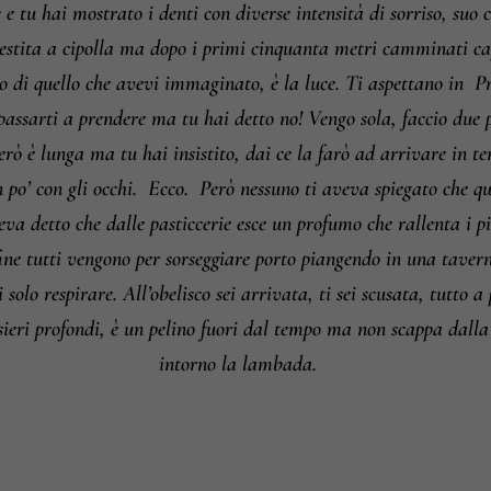
 e tu hai mostrato i denti con diverse intensità di sorriso, su
vestita a cipolla ma dopo i primi cinquanta metri camminati cap
o di quello che avevi immaginato, è la luce. Ti aspettano in
Pr
 passarti a prendere ma tu hai detto no! Vengo sola, faccio due 
erò è lunga ma tu hai insistito, dai ce la farò ad arrivare in t
po’ con gli occhi.
Ecco.
Però nessuno ti aveva spiegato che quel
va detto che dalle pasticcerie esce un profumo che rallenta i pi
ine tutti vengono per sorseggiare porto piangendo in una tavern
 solo respirare. All’obelisco sei arrivata, ti sei scusata, tutto 
sieri profondi, è un pelino fuori dal tempo ma non scappa dalla 
intorno la lambada.