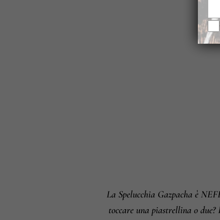
La Spelucchia Gazpacha è NEFELI
toccare una piastrellina o due? 