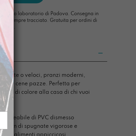
l nostro laboratorio di Padova. Consegna in
acco sempre tracciato. Gratuita per ordini di
0 euro.
ni lente o veloci, pranzi moderni,
ose e cene pazze. Perfetta per
ata di colore alla casa di chi vuoi
45 cm
mpermeabile di PVC dismesso
 a suon di spugnate vigorose e
giori alimenti appiccicosi