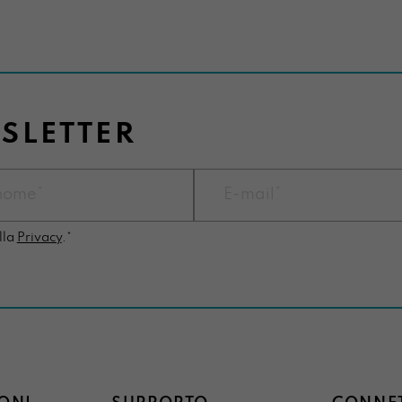
WSLETTER
lla
Privacy
.*