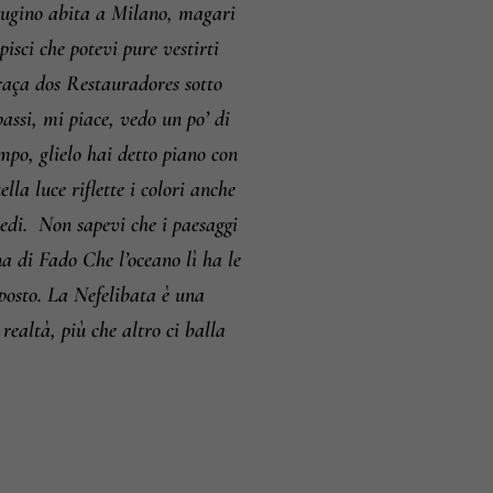
o cugino abita a Milano, magari
isci che potevi pure vestirti
aça dos Restauradores sotto
passi, mi piace, vedo un po’ di
empo, glielo hai detto piano con
la luce riflette i colori anche
edi.
Non sapevi che i paesaggi
a di Fado Che l’oceano lì ha le
a posto. La Nefelibata è una
realtà, più che altro ci balla