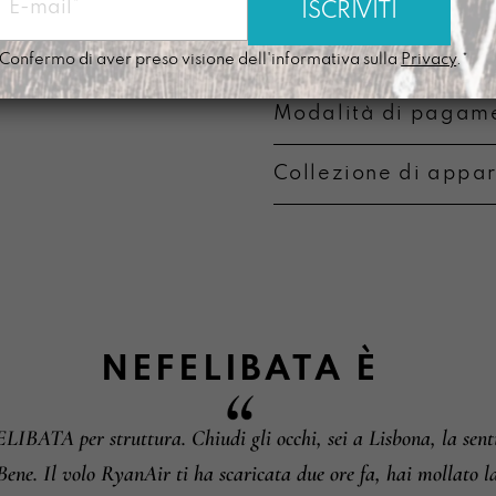
Prodotta nel nostr
Confermo di aver preso visione dell'informativa sulla
Privacy
.*
Modalità di pagame
Collezione di appa
Metodi di pagament
Informazioni su camb
NEFELIBATA
È
BATA per struttura. Chiudi gli occhi, sei a Lisbona, la senti
Bene. Il volo RyanAir ti ha scaricata due ore fa, hai mollato la 