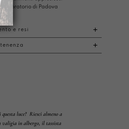
o laboratorio di Padova
nto e resi
rtenenza
o
i e resi
 questa luce?
Riesci almeno a
valigia in albergo, il tassista