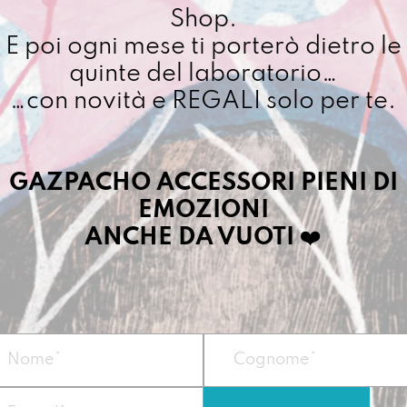
Shop.
Cuciamo ogni ordine ne
E poi ogni mese ti porterò dietro le
4/5 giorni lavorativi, p
quinte del laboratorio…
importo superiore ai 10
…con novità e REGALI solo per te.
Dettagli prodotto
GAZPACHO ACCESSORI PIENI DI
EMOZIONI
Ideale per colazio
ANCHE DA VUOTI
❤️
merende cioccolat
regalare una vagon
bene.
Dimensioni:
34 X 
Materiale:
telo i
Può essere lavata
sporcata con i peg