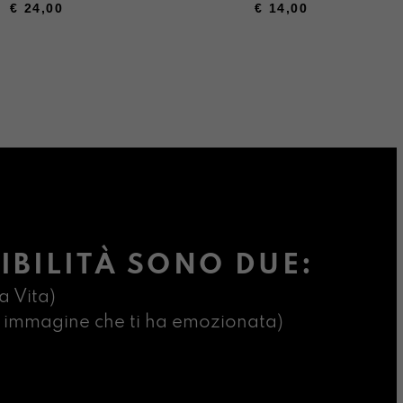
€
24,00
€
14,00
IBILITÀ SONO DUE:
a Vita)
ima immagine che ti ha emozionata)