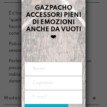
GAZPACHO
È il fratello piccolo di TANTOSOLDINO:
ACCESSORI PIENI
“quello che fa mio fratello grande lo
DI EMOZIONI
faccio anche io ma con le gambe più
ANCHE DA VUOTI
corte”.
❤️
Può contenere tutto l’indispensabile
senza farne coriandoli
Perfetto per la versione leggera di te: un
passaporto, una collezione
indispensabile di tessere e il biglietto
dorato per la fabbrica di Willy Wonka.
Modalità di pagamento e resi