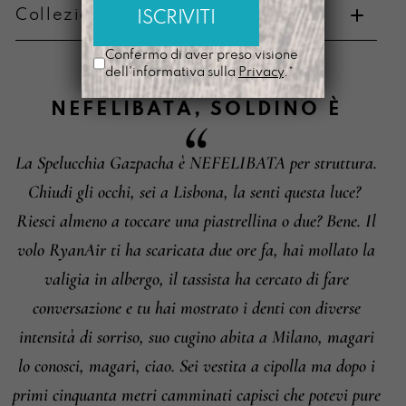
Collezione di appartenenza
Metodi di pagamento
Confermo di aver preso visione
dell'informativa sulla
Privacy
.*
NEFELIBATA
,
SOLDINO
È
La Spelucchia Gazpacha è NEFELIBATA per struttura.
Informazioni su cambi e resi
Chiudi gli occhi, sei a Lisbona, la senti questa luce?
Riesci almeno a toccare una piastrellina o due? Bene. Il
volo RyanAir ti ha scaricata due ore fa, hai mollato la
valigia in albergo, il tassista ha cercato di fare
conversazione e tu hai mostrato i denti con diverse
intensità di sorriso, suo cugino abita a Milano, magari
lo conosci, magari, ciao. Sei vestita a cipolla ma dopo i
primi cinquanta metri camminati capisci che potevi pure