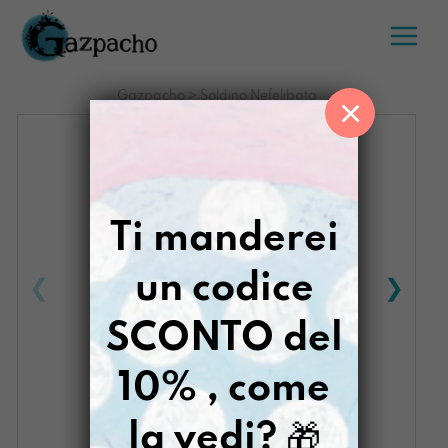
Salta
al
contenuto
Gazpacho
>
Soldino Nefelibata
×
Ti manderei
un codice
SCONTO del
10% , come
la vedi?
🎁