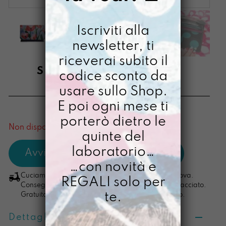
Iscriviti alla
newsletter, ti
riceverai subito il
SOLDINO NEFELIBATA
codice sconto da
usare sullo Shop.
€
38,00
E poi ogni mese ti
[ Portafoglio: 10 x 14 x 2,5 cm ]
porterò dietro le
Non disponibile al momento
quinte del
laboratorio…
…con novità e
Cuciamo ogni ordine nel nostro laboratorio di Padova.
REGALI solo per
Consegna in 4/5 giorni lavorativi, pacco sempre tracciato.
te.
Gratuita per ordini di importo superiore ai 100 euro.
Dettagli prodotto