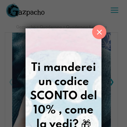
Salta
al
contenuto
Gazpacho
>
Quadernino
>
Quadernino Kototama
×
Ti manderei
un codice
SCONTO del
10% , come
la vedi?
🎁