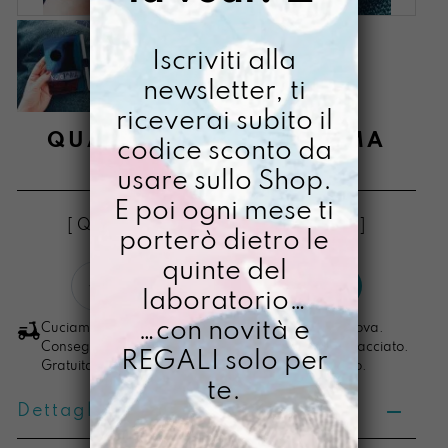
Iscriviti alla
newsletter, ti
riceverai subito il
QUADERNINO KOTOTAMA
codice sconto da
usare sullo Shop.
€
24,00
E poi ogni mese ti
[ Quadernino Quadernino: 9,5 X 15 cm ]
porterò dietro le
quinte del
Quadernino
LO VOGLIO
laboratorio…
Kototama
quantità
…con novità e
Cuciamo ogni ordine nel nostro laboratorio di Padova.
Consegna in 4/5 giorni lavorativi, pacco sempre tracciato.
REGALI solo per
Gratuita per ordini di importo superiore ai 100 euro.
te.
Dettagli prodotto