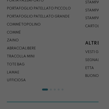
PORTA PASSAPORTO
STAMPA A3
PORTAFOGLIO PATELLATO PICCOLO
STAMPA A1
PORTAFOGLIO PATELLATO GRANDE
STAMPA A0
COMMÉ TOPOLINO
CARTOLINA
COMMÉ
ZAINO
ALTRE CO
ABRACCIALIBERE
VESTI GAZP
TRACOLLA MINI
SEGNALIBRO
TOTE BAG
ETTA
LAMAE
BUONO REG
UFFICIOSA