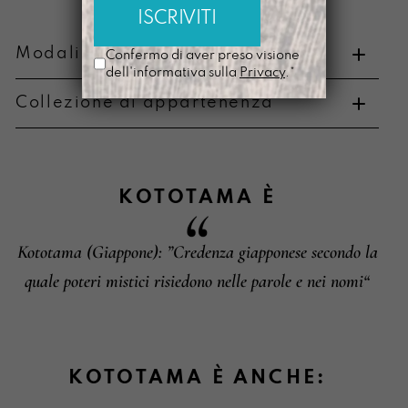
Modalità di pagamento e resi
Confermo di aver preso visione
dell'informativa sulla
Privacy
.*
Collezione di appartenenza
Metodi di pagamento
KOTOTAMA
È
Kototama (Giappone): ”Credenza giapponese secondo la
Informazioni su cambi e resi
quale poteri mistici risiedono nelle parole e nei nomi“
KOTOTAMA È ANCHE: