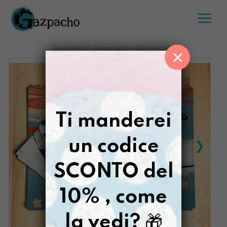
Salta
al
contenuto
Gazpacho
>
Tovaglietta
>
Etta Ikigai
×
Ti manderei
un codice
SCONTO del
10% , come
la vedi?
🎁