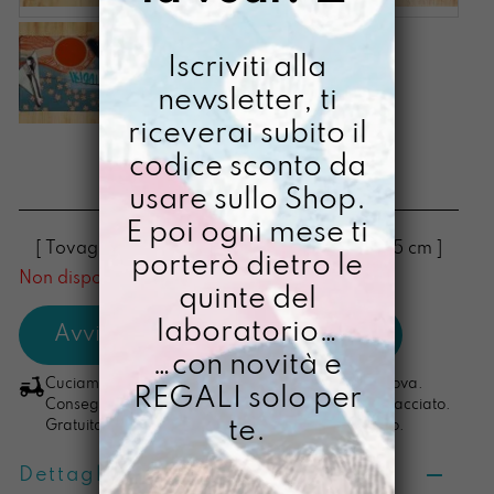
Iscriviti alla
newsletter, ti
riceverai subito il
ETTA IKIGAI
codice sconto da
usare sullo Shop.
€
20,00
E poi ogni mese ti
[ Tovaglietta Tovaglietta Americana: 34 X 45 cm ]
porterò dietro le
Non disponibile al momento
quinte del
laboratorio…
…con novità e
Cuciamo ogni ordine nel nostro laboratorio di Padova.
REGALI solo per
Consegna in 4/5 giorni lavorativi, pacco sempre tracciato.
te.
Gratuita per ordini di importo superiore ai 100 euro.
Dettagli prodotto