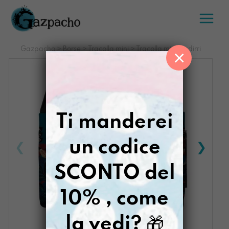
Salta
al
contenuto
Gazpacho
>
Borse
>
Tracolla mini
>
Tracolla mini Dadirri
×
Ti manderei
un codice
SCONTO del
10% , come
la vedi?
🎁