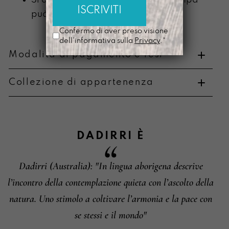
Si ammorbidisce con l’uso e la stampa
può scolorire
Confermo di aver preso visione
dell'informativa sulla
Privacy
.*
Modalità di pagamento e resi
Collezione di appartenenza
Metodi di pagamento
DADIRRI
È
Dadirri (Australia): "In lingua aborigena descrive
Informazioni su cambi e resi
l’incontro della contemplazione quieta con l’ascolto della
natura. Uno stimolo a coltivare l’armonia e la pace con
se stessi e il mondo"