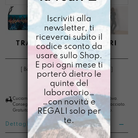
Iscriviti alla
newsletter, ti
riceverai subito il
TRACOLLA MINI DADIRRI
codice sconto da
usare sullo Shop.
€
74,00
E poi ogni mese ti
[ Borse Borsa a tracolla: 20 x 32 x 6 cm ]
porterò dietro le
quinte del
LO VOGLIO
Tracolla
laboratorio…
mini
Cuciamo ogni ordine nel nostro laboratorio di Padova.
…con novità e
Consegna in 4/5 giorni lavorativi, pacco sempre tracciato.
Dadirri
REGALI solo per
Gratuita per ordini di importo superiore ai 100 euro.
quantità
te.
Dettagli prodotto