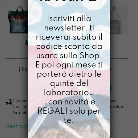
Iscriviti alla
newsletter, ti
riceverai subito il
MANICONA DADIRRI
codice sconto da
usare sullo Shop.
€
95,00
E poi ogni mese ti
[ Borse Borsa a tracolla: 36,5 x 32 x 6 cm ]
porterò dietro le
quinte del
Manicona
LO VOGLIO
laboratorio…
Dadirri
quantità
…con novità e
Cuciamo ogni ordine nel nostro laboratorio di Padova.
Consegna in 4/5 giorni lavorativi, pacco sempre tracciato.
REGALI solo per
Gratuita per ordini di importo superiore ai 100 euro.
te.
Dettagli prodotto