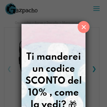
Salta
al
contenuto
Gazpacho
>
Borse
>
Tracolla
>
Manicona Dadirri
×
Ti manderei
un codice
SCONTO del
10% , come
la vedi?
🎁