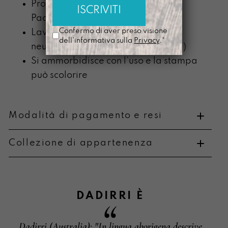
Prodotta nel nostro laboratorio di
Padova
Confermo di aver preso visione
Lavabile a mano con detergente
dell'informativa sulla
Privacy
.*
neutro (senza componente alcolica)
Si ammorbidisce con l’uso e la stampa
può scolorire
Modalità di pagamento e resi
Collezione di appartenenza
Metodi di pagamento
DADIRRI
È
Dadirri (Australia): "In lingua aborigena descrive