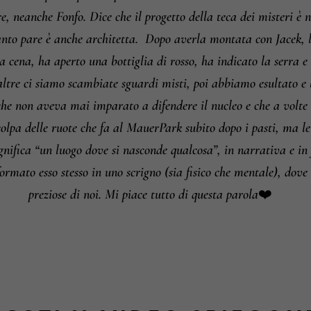
e, neanche Fonfo. Dice che il progetto della teca dei misteri è
anto pare è anche architetta.
Dopo averla montata con Jacek, l’
 a cena, ha aperto una bottiglia di rosso, ha indicato la serra e
altre ci siamo scambiate sguardi misti, poi abbiamo esultato e 
he non aveva mai imparato a difendere il nucleo e che a volte se
r colpa delle ruote che fa al MauerPark subito dopo i pasti, ma
gnifica “un luogo dove si nasconde qualcosa”, in narrativa e in fi
ormato esso stesso in uno scrigno (sia fisico che mentale), dove 
preziose di noi. Mi piace tutto di questa parola❤️