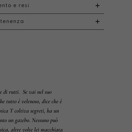
nto e resi
rtenenza
o
i e resi
 di rutti.
Se vai nel suo
e tutto è velenoso, dice che è
ca T coltiva segreti, ha un
uanto un gazebo. Nessuno può
ica, altre volte lei macchiata