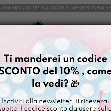
ZIONE GRATUITE PER GLI ORDINI DI IMPORTO SUPERIOR
VOI
BLOG
Gazpacho
>
PortaCellulino Abd
Ti manderei un codice
PORTACELL
SCONTO del 10% , com
€
44,00
la vedi?
🎁
[ ]
Non disponibile al moment
Iscriviti alla newsletter, ti riceverai
subito il codice sconto da usare sull