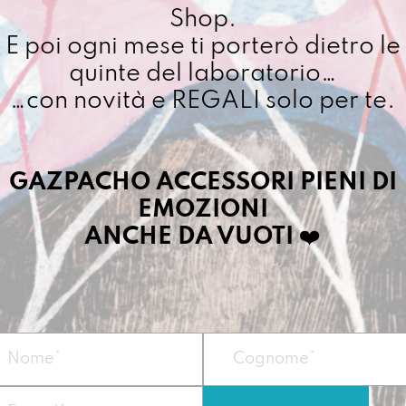
Shop.
Cuciamo ogni ordine ne
E poi ogni mese ti porterò dietro le
4/5 giorni lavorativi, p
quinte del laboratorio…
importo superiore ai 10
…con novità e REGALI solo per te.
Dettagli prodotto
GAZPACHO ACCESSORI PIENI DI
EMOZIONI
12,5 x 18,5 x 0,6
ANCHE DA VUOTI
❤️
Larghezza x Altez
Materiale: Prodot
recuperato da 8
Peso: circa 50g
Illustrazione stam
digitale o (nella 
Retro sempre dipin