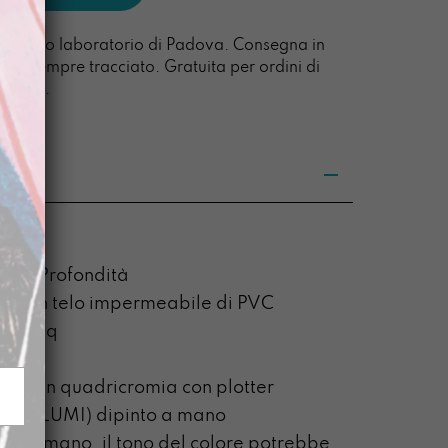
l nostro laboratorio di Padova. Consegna in
acco sempre tracciato. Gratuita per ordini di
0 euro.
za x Profondità
to con telo impermeabile di PVC
00g/mq
pata in quadricromia con plotter
linea LLUMI) dipinto a mano
to a mano, il tono del colore potrebbe