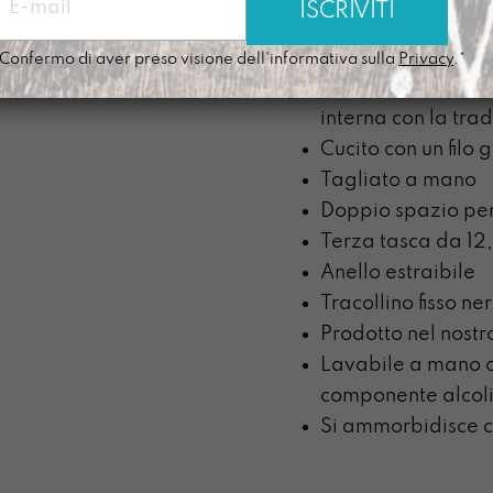
essere diverso da 
Etichetta Gazpacha
Confermo di aver preso visione dell'informativa sulla
Privacy
.*
“parole dal resto d
interna con la trad
Cucito con un filo 
Tagliato a mano
Doppio spazio per
Terza tasca da 12,
Anello estraibile
Tracollino fisso ne
Prodotto nel nostr
Lavabile a mano c
componente alcoli
Si ammorbidisce c