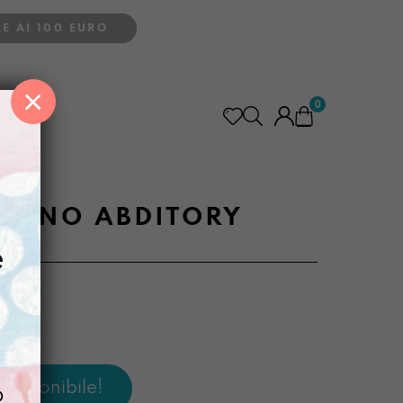
E AI 100 EURO
×
0
itory
ULINO ABDITORY
e
o
o