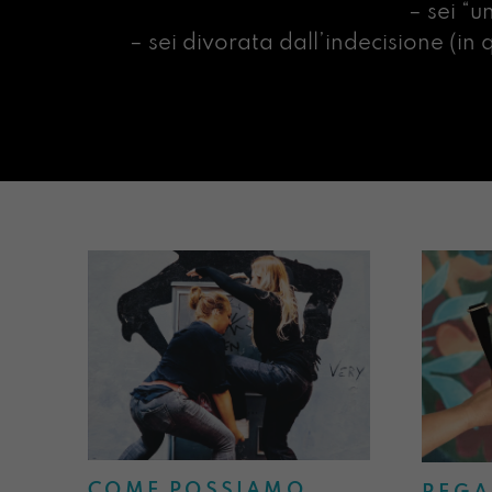
– sei “u
– sei divorata dall’indecisione (i
COME POSSIAMO