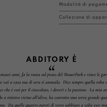
Modalità di pagame
Collezione di appa
Metodi di pagament
Informazioni su camb
ABDITORY
È
asei anni, fa la ruota sul prato del MauerPark e vince le gare
se vai a casa sua di sera ti ammala.
Dice sempre quella roba ch
e che è così per il cioccolato, i doveri e la passione.
La mia ami
do a sinistra vicino all’ulivo, ha costruito una serra grande q
ane.
Da quelle quattro pareti di vetro sabbiato a volte esce mus