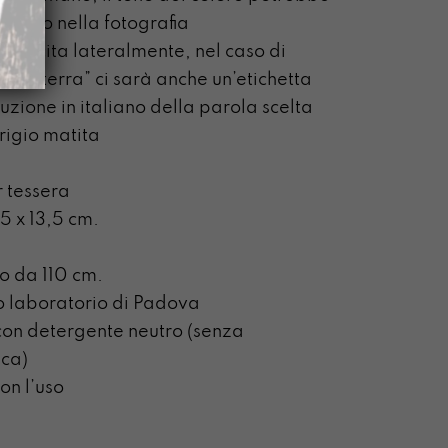
quello nella fotografia
 cucita lateralmente, nel caso di
ella terra” ci sarà anche un’etichetta
uzione in italiano della parola scelta
grigio matita
 tessera
5 x 13,5 cm.
ro da 110 cm.
o laboratorio di Padova
on detergente neutro (senza
ca)
on l’uso