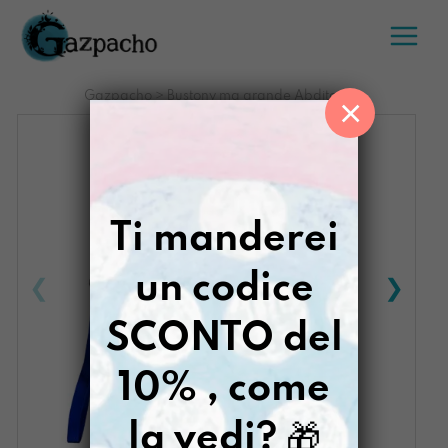
Salta
al
contenuto
Gazpacho
>
Bustony ma grande Abditory
×
Ti manderei
un codice
SCONTO del
10% , come
la vedi?
🎁