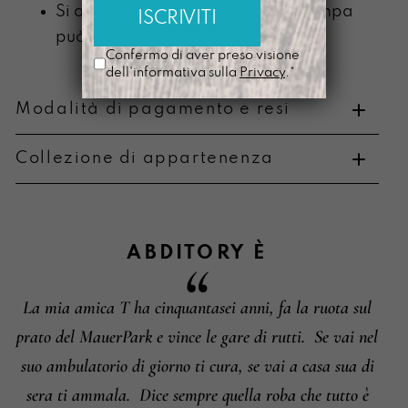
Si ammorbidisce con l’uso e la stampa
può scolorire
Confermo di aver preso visione
dell'informativa sulla
Privacy
.*
Modalità di pagamento e resi
Collezione di appartenenza
Metodi di pagamento
ABDITORY
È
La mia amica T ha cinquantasei anni, fa la ruota sul
Informazioni su cambi e resi
prato del MauerPark e vince le gare di rutti.
Se vai nel
suo ambulatorio di giorno ti cura, se vai a casa sua di
sera ti ammala.
Dice sempre quella roba che tutto è