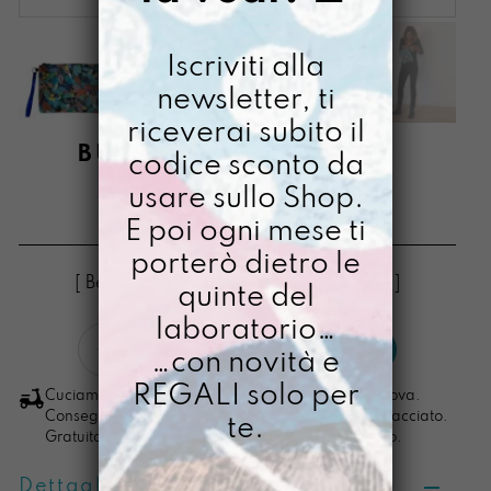
Iscriviti alla
newsletter, ti
riceverai subito il
BUSTONY MA GRANDE
codice sconto da
ABDITORY
usare sullo Shop.
E poi ogni mese ti
€
34,00
porterò dietro le
[ Beauty: 25,5 X 19,5 x 1,5cm + soffietto ]
quinte del
laboratorio…
Bustony
LO VOGLIO
…con novità e
ma
grande
REGALI solo per
Cuciamo ogni ordine nel nostro laboratorio di Padova.
Abditory
Consegna in 4/5 giorni lavorativi, pacco sempre tracciato.
te.
Gratuita per ordini di importo superiore ai 100 euro.
quantità
Dettagli prodotto