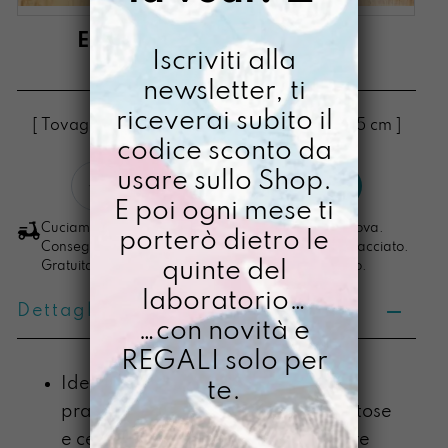
ETTA SEGUI IL RITMO
Iscriviti alla
€
20,00
newsletter, ti
riceverai subito il
[ Tovaglietta Tovaglietta Americana: 34 X 45 cm ]
codice sconto da
Etta
usare sullo Shop.
LO VOGLIO
Segui
E poi ogni mese ti
il
Cuciamo ogni ordine nel nostro laboratorio di Padova.
porterò dietro le
Ritmo
Consegna in 4/5 giorni lavorativi, pacco sempre tracciato.
quinte del
Gratuita per ordini di importo superiore ai 100 euro.
quantità
laboratorio…
Dettagli prodotto
…con novità e
REGALI solo per
Ideale per colazioni lente o veloci,
te.
pranzi moderni, merende cioccolatose
e cene pazze. Perfetta per regalare