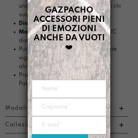
una vagonata di colore alla casa di chi
GAZPACHO
vuoi bene.
ACCESSORI PIENI
Dimensioni:
34 X 45 cm
DI EMOZIONI
Materiale:
telo impermeabile di PVC
ANCHE DA VUOTI
dismesso
❤️
Può essere lavata a suon di spugnate
vigorose e sporcata con i peggiori
alimenti appiccicosi
Prodotta nel nostro laboratorio di
Padova
Modalità di pagamento e resi
Collezione di appartenenza
Metodi di pagamento