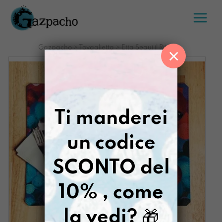
Salta
al
contenuto
Gazpacho
>
Tovaglietta
>
Etta Segui il Ritmo
×
Ti manderei
un codice
SCONTO del
10% , come
la vedi?
🎁