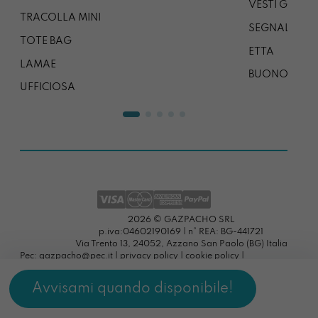
VESTI GAZP
TRACOLLA MINI
SEGNALIBRO
TOTE BAG
ETTA
LAMAE
BUONO REG
UFFICIOSA
2026 © GAZPACHO SRL
p.iva:04602190169 | n° REA: BG-441721
Via Trento 13, 24052, Azzano San Paolo (BG) Italia
Pec: gazpacho@pec.it |
privacy policy
|
cookie policy
|
preferenze cookies