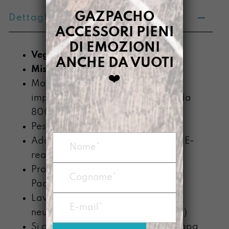
GAZPACHO
Dettagli prodotto
ACCESSORI PIENI
DI EMOZIONI
Vegan
ANCHE DA VUOTI
Misura
: 16 x 20,5 x 2 cm minimo
❤️
Materiale
: Prodotto con telo
impermeabile di PVC recuperato da
800g/mq
Peso
: circa 100g
Adatto a portare diversi formati di E-
reader
Prodotta nel nostro laboratorio di
Padova
Lavabile a mano con detergente
neutro (senza componente alcolica)
Si ammorbidisce con l’uso e la stampa