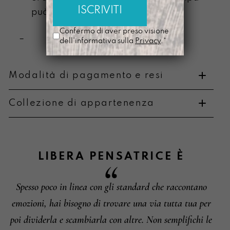
può scolorire
Confermo di aver preso visione
–
dell'informativa sulla
Privacy
.*
Modalità di pagamento e resi
Collezione di appartenenza
Metodi di pagamento
LIBERA PENSATRICE
È
Spesso poco in linea con gli standard che raccontano
Informazioni su cambi e resi
emozioni, hai bisogno di trovare una via tutta tua per
poi dividerla e scambiarla con altre. Non semplifichi le