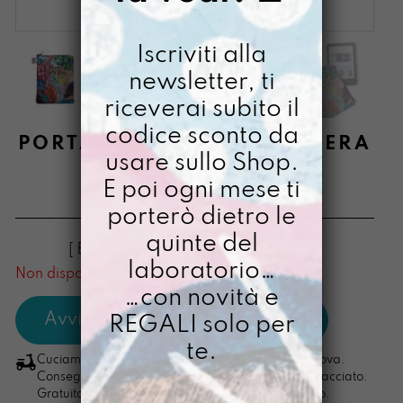
Iscriviti alla
newsletter, ti
riceverai subito il
codice sconto da
PORTAMIQUELREADER LIBERA
usare sullo Shop.
PENSATRICE
E poi ogni mese ti
€
34,00
porterò dietro le
quinte del
[ Buste Portareader: 16 x 20,5 x 2 cm ]
laboratorio…
Non disponibile al momento
…con novità e
REGALI solo per
te.
Cuciamo ogni ordine nel nostro laboratorio di Padova.
Consegna in 4/5 giorni lavorativi, pacco sempre tracciato.
Gratuita per ordini di importo superiore ai 100 euro.