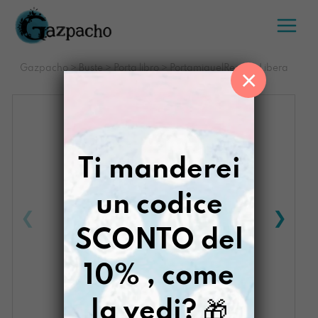
Salta
al
contenuto
Gazpacho
>
Buste
>
Porta libro
>
PortamiquelReader Libera
×
Pensatrice
Ti manderei
un codice
SCONTO del
10% , come
la vedi?
🎁