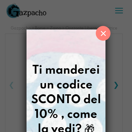
Salta
al
contenuto
Gazpacho
>
Borse
>
Zaino
>
Orizzonte Libera pensatrice
×
Ti manderei
un codice
SCONTO del
10% , come
la vedi?
🎁