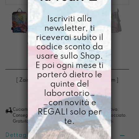
Iscriviti alla
newsletter, ti
riceverai subito il
ORIZZONTE LIBERA
codice sconto da
PENSATRICE
usare sullo Shop.
E poi ogni mese ti
€
168,00
porterò dietro le
[ Zaino Zaino pc max 15": 42 x 28,5 x 17 cm ]
quinte del
laboratorio…
LO VOGLIO
Orizzonte
…con novità e
Libera
Cuciamo ogni ordine nel nostro laboratorio di Padova.
REGALI solo per
Consegna in 4/5 giorni lavorativi, pacco sempre tracciato.
pensatrice
te.
Gratuita per ordini di importo superiore ai 100 euro.
quantità
Dettagli prodotto