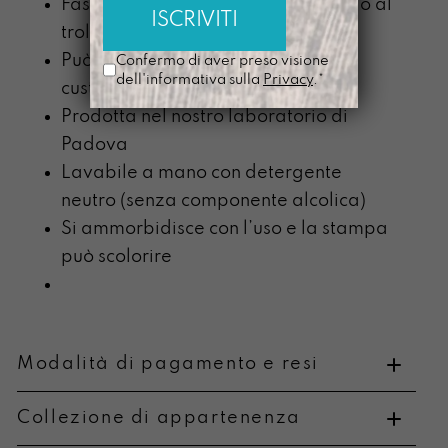
Fascia posteriore utile per aggancio al
trolley
Può contenere un pc fino a 15” con
Confermo di aver preso visione
dell'informativa sulla
Privacy
.*
custodia
Prodotta nel nostro laboratorio di
Padova
Lavabile a mano con detergente
neutro (senza componente alcolica)
Si ammorbidisce con l’uso e la stampa
può scolorire
Modalità di pagamento e resi
Collezione di appartenenza
Metodi di pagamento