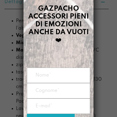
Dettagli prodotto
GAZPACHO
ACCESSORI PIENI
Pensato per tutte le Gazpache con
DI EMOZIONI
l’abbraccio facile
ANCHE DA VUOTI
Vegan
❤️
Misure
: 15,5 x 27 x 4 cm.
Materiale
: telo impermeabile di PVC
dismesso
zip di chiusura esterna
tasca interna con zip
tracolla regolabile alta 2,5, lunga 130
cm
Prodotta nel nostro laboratorio di
Padova
Lavabile a mano con detergente
neutro (senza componente alcolica)