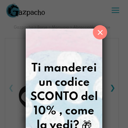
Salta
al
contenuto
Gazpacho
>
Borse
>
Marsupio
>
Abraccialibere Cose
×
Imperfette
Ti manderei
un codice
SCONTO del
10% , come
la vedi?
🎁