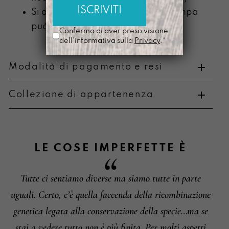
Si ammorbidisce con l’uso e la stampa
può scolorire
Confermo di aver preso visione
dell'informativa sulla
Privacy
.*
Modalità di pagamento e resi
Collezione di appartenenza
Metodi di pagamento
LE COSE IMPERFETTE
È
Tutte ci sentiamo diverse ma siamo tutte in parte
Informazioni su cambi e resi
uguali. Certo, c’è quella faccenda della ricombinazione
genetica legata alla conservazione della specie…ma se
stai a vedere tutto non è più finita. Per molti aspetti