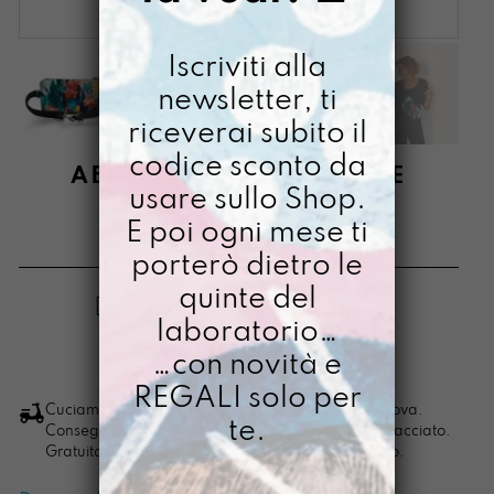
Iscriviti alla
newsletter, ti
riceverai subito il
codice sconto da
ABRACCIALIBERE COSE
usare sullo Shop.
IMPERFETTE
E poi ogni mese ti
€
58,00
porterò dietro le
quinte del
[ Borse Marsupio: 15,5 x 27 x 4 cm ]
laboratorio…
…con novità e
LO VOGLIO
Abraccialibere
REGALI solo per
Cose
Cuciamo ogni ordine nel nostro laboratorio di Padova.
te.
Consegna in 4/5 giorni lavorativi, pacco sempre tracciato.
Imperfette
Gratuita per ordini di importo superiore ai 100 euro.
quantità