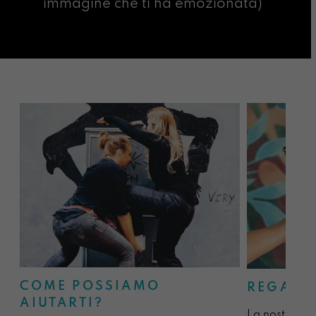
immagine che ti ha emozionata)
COME POSSIAMO
REGALA
AIUTARTI?
La nostra sel