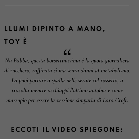
Metodi di pagamento
LLUMI DIPINTO A MANO
,
TOY
È
Informazioni sulla consegna
Nu Babbà, questa borsettinissima è la quota giornaliera
di zucchero, raffinata sì ma senza danni al metabolismo.
La puoi portare a spalla nelle serate col rossetto, a
tracolla mentre acchiappi l’ultimo autobus e come
Informazioni su cambi e resi
marsupio per essere la versione simpatia di Lara Croft.
ECCOTI IL VIDEO SPIEGONE: