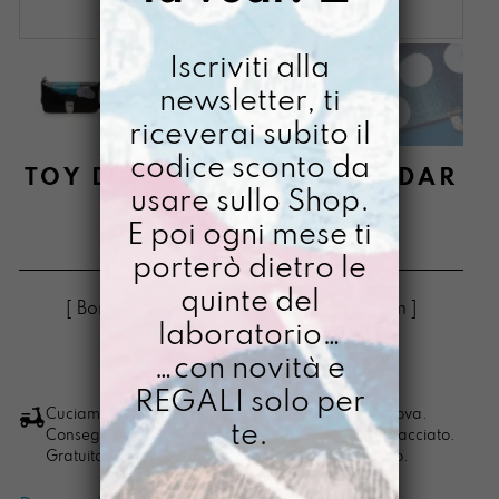
Iscriviti alla
newsletter, ti
riceverai subito il
codice sconto da
TOY DIPINTA A MANO ANDAR
usare sullo Shop.
DI NOTTE
E poi ogni mese ti
€
58,00
porterò dietro le
quinte del
[ Borse Borsa a tracolla: 10 x 17,5 x 6,5cm ]
laboratorio…
…con novità e
LO VOGLIO
Toy
REGALI solo per
dipinta
Cuciamo ogni ordine nel nostro laboratorio di Padova.
te.
Consegna in 4/5 giorni lavorativi, pacco sempre tracciato.
a
Gratuita per ordini di importo superiore ai 100 euro.
mano
Andar