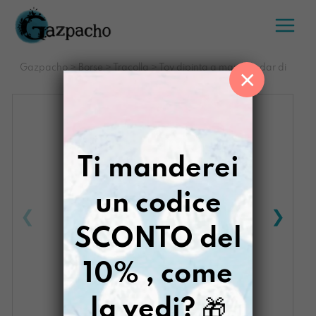
Salta
al
contenuto
Gazpacho
>
Borse
>
Tracolla
>
Toy dipinta a mano Andar di
×
notte
Ti manderei
un codice
SCONTO del
10% , come
la vedi?
🎁