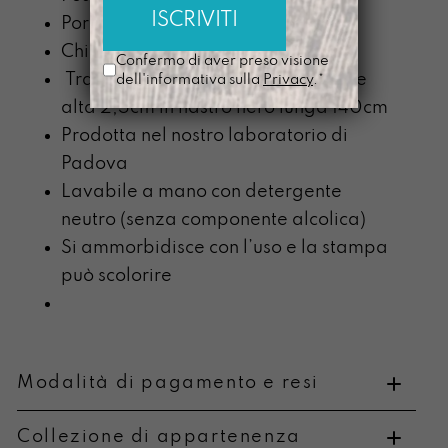
Porta tessere interno
Chiusura Tuc
Confermo di aver preso visione
Tracolla nera regolabile, estraibile
dell'informativa sulla
Privacy
.*
alta 2,5cm in nastro nero lunga 140cm
Prodotta nel nostro laboratorio di
Padova
Lavabile a mano con detergente
neutro (senza componente alcolica)
Si ammorbidisce con l’uso e la stampa
può scolorire
Modalità di pagamento e resi
Collezione di appartenenza