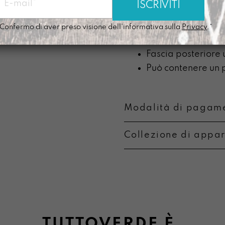
Due tasche lateral
Zip nera montata i
Confermo di aver preso visione dell'informativa sulla
Privacy
.*
Tracolle nere rego
Fascia posteriore 
Può contenere un p
Modalità di pagame
Collezione di appa
Metodi di pagament
Informazioni su camb
TUTTOVERDE
È