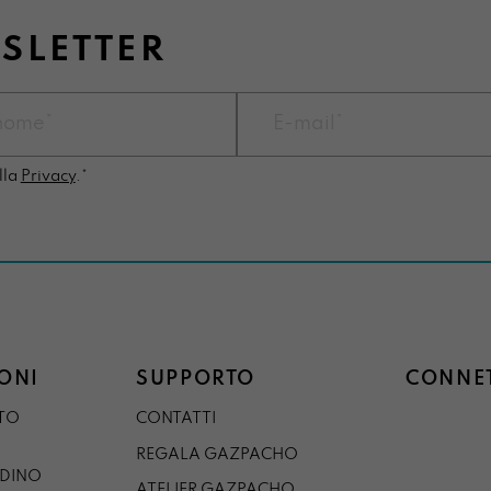
WSLETTER
lla
Privacy
.*
ONI
SUPPORTO
CONNET
STO
CONTATTI
REGALA GAZPACHO
RDINO
ATELIER GAZPACHO