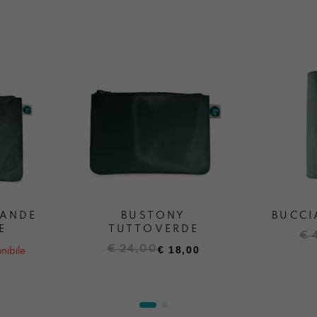
RANDE
BUSTONY
BUCCI
E
TUTTOVERDE
Il
Il
€
Il
Il
€
24,00
€
18,00
pr
pr
nibile
prezzo
prezzo
ori
att
originale
attuale
era
è:
era:
è:
€ 4
€ 3
€ 24,00.
€ 18,00.