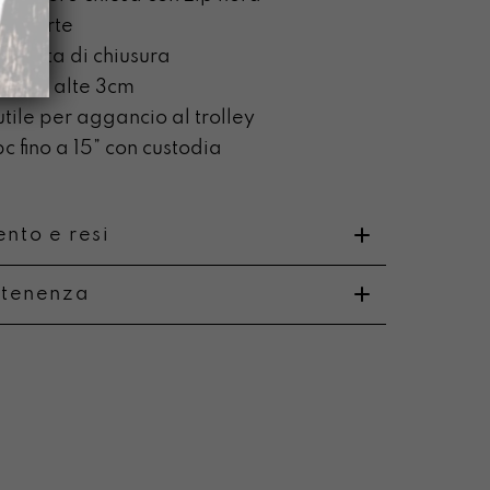
i aperte
n testa di chiusura
labili alte 3cm
utile per aggancio al trolley
c fino a 15” con custodia
nto e resi
rtenenza
o
i e resi