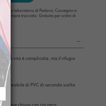
l nostro laboratorio di Padova. Consegna in
acco sempre tracciato. Gratuita per ordini di
0 euro.
 che la vita è complicata, ma il rifugio
ice.
15 cm
mpermeabile di PVC di seconda scelta
osteriore chiusa con zip nera