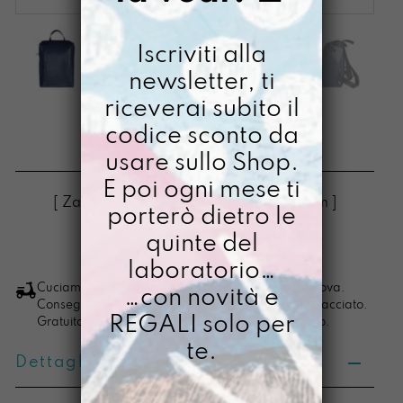
Iscriviti alla
newsletter, ti
riceverai subito il
UOVO TUTTOBLU
codice sconto da
usare sullo Shop.
€
88,00
Il
Il
€
68,00
E poi ogni mese ti
prezzo
prezzo
[ Zaino Zaino pc max 13": 30 x 23 x 12 cm ]
porterò dietro le
originale
attuale
quinte del
era:
è:
LO VOGLIO
Uovo
laboratorio…
€ 88,00.
€ 68,00.
TuttoBlu
Cuciamo ogni ordine nel nostro laboratorio di Padova.
…con novità e
Consegna in 4/5 giorni lavorativi, pacco sempre tracciato.
quantità
REGALI solo per
Gratuita per ordini di importo superiore ai 100 euro.
te.
Dettagli prodotto