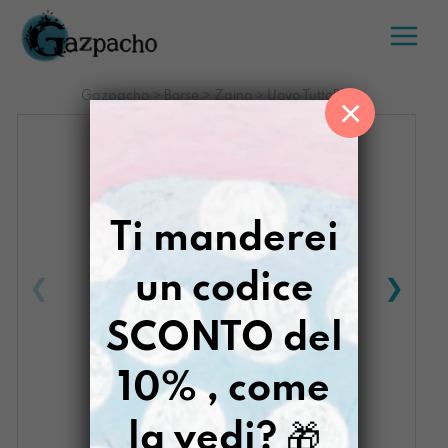
Salta
al
contenuto
Gazpacho
>
Borse
>
Zaino
>
Uovo TuttoBlu
×
Ti manderei
un codice
SCONTO del
10% , come
la vedi?
🎁