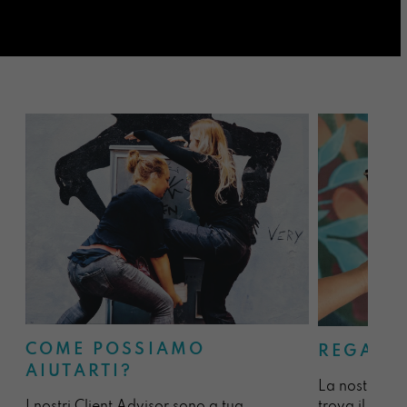
COME POSSIAMO
REGALA
AIUTARTI?
La nostra sel
I nostri Client Advisor sono a tua