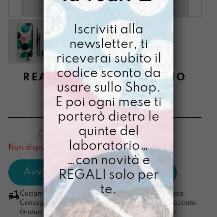
Iscriviti alla
newsletter, ti
riceverai subito il
codice sconto da
REASTÙ DIPINTO A MANO
usare sullo Shop.
RICOMINCIOLEDÌ
E poi ogni mese ti
€
22,00
porterò dietro le
quinte del
[ Astuccio Astuccio: 22 x 10 x 1,5 cm ]
laboratorio…
Non disponibile al momento
…con novità e
REGALI solo per
te.
Cuciamo ogni ordine nel nostro laboratorio di Padova.
Consegna in 4/5 giorni lavorativi, pacco sempre tracciato.
Gratuita per ordini di importo superiore ai 100 euro.