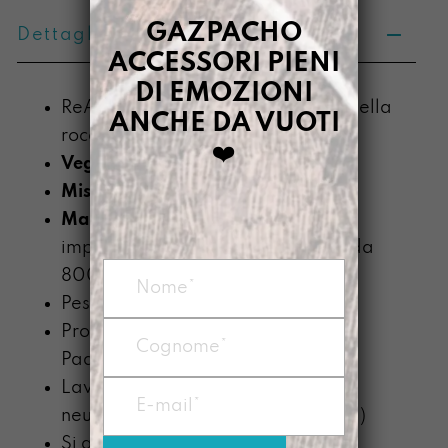
GAZPACHO
Dettagli prodotto
ACCESSORI PIENI
DI EMOZIONI
ReAstù libera le matite conficcate nella
ANCHE DA VUOTI
roccia per farle scorrere su carta.
❤️
Vegan
Misura
22 x 10 x 1,5 cm
Materiale
: Prodotto con telo
impermeabile di PVC recuperato da
800g/mq
Peso: circa 90g
Prodotto nel nostro laboratorio di
Padova
Lavabile a mano con detergente
neutro (senza componente alcolica)
Si ammorbidisce con l’uso