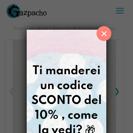
Salta
al
contenuto
Gazpacho
>
Buste
>
Astuccio
>
ReAstù dipinto a mano
×
RICOMINCIOLEDÌ
Ti manderei
un codice
SCONTO del
10% , come
la vedi?
🎁