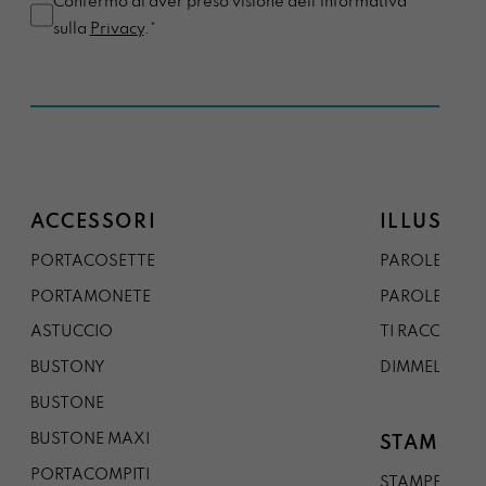
Confermo di aver preso visione dell'informativa
sulla
Privacy
.*
ACCESSORI
ILLUSTRA
PORTACOSETTE
PAROLE DAL 
PORTAMONETE
PAROLE DA G
ASTUCCIO
TI RACCONTO
BUSTONY
DIMMELO
BUSTONE
BUSTONE MAXI
STAMPE
PORTACOMPITI
STAMPE A5