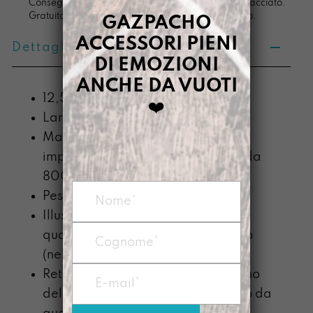
Consegna in 4/5 giorni lavorativi, pacco sempre tracciato.
Gratuita per ordini di importo superiore ai 100 euro.
GAZPACHO
ACCESSORI PIENI
Dettagli prodotto
DI EMOZIONI
ANCHE DA VUOTI
12,5 x 18,5 x 0,6
❤️
Larghezza x Altezza x Profondità
Materiale: Prodotto con telo
impermeabile di PVC recuperato da
800g/mq
Peso: circa 50g
Illustrazione stampata in
quadricromia con plotter digitale o
(nella linea LLUMI) dipinto a mano
Retro sempre dipinto a mano, il tono
del colore potrebbe essere diverso da