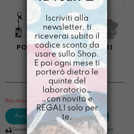
Iscriviti alla
newsletter, ti
riceverai subito il
codice sconto da
PORTACELLULINO LLUMI
usare sullo Shop.
DIPINTO A MANO
E poi ogni mese ti
RICOMINCIOLEDÌ
porterò dietro le
€
44,00
quinte del
laboratorio…
[ Porta cellulare ]
…con novità e
Non disponibile al momento
REGALI solo per
te.
Cuciamo ogni ordine nel nostro laboratorio di Padova.