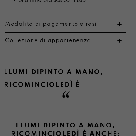
Si ammorbidisce con l’uso
Modalità di pagamento e resi
Collezione di appartenenza
Metodi di pagamento
LLUMI DIPINTO A MANO
,
RICOMINCIOLEDÌ
È
Informazioni sulla consegna
LLUMI DIPINTO A MANO,
Informazioni su cambi e resi
RICOMINCIOLEDÌ È ANCHE: