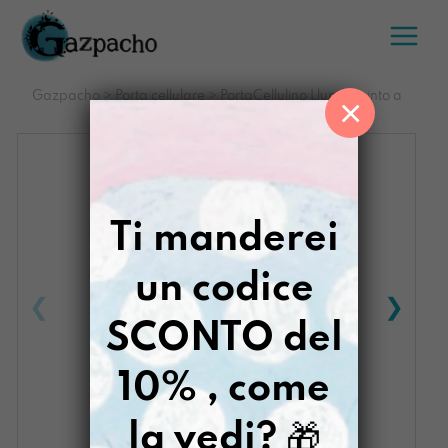
Salta
al
contenuto
Gazpacho
>
Porta cellulare
>
PortaCellulino Llumi dipinto a
×
mano RICOMINCIOLEDÌ
Ti manderei
un codice
SCONTO del
10% , come
la vedi?
🎁