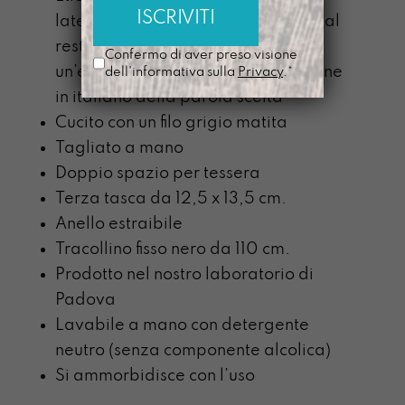
lateralmente, nel caso di “parole dal
resto della terra” ci sarà anche
Confermo di aver preso visione
un’etichetta interna con la traduzione
dell'informativa sulla
Privacy
.*
in italiano della parola scelta
Cucito con un filo grigio matita
Tagliato a mano
Doppio spazio per tessera
Terza tasca da 12,5 x 13,5 cm.
Anello estraibile
Tracollino fisso nero da 110 cm.
Prodotto nel nostro laboratorio di
Padova
Lavabile a mano con detergente
neutro (senza componente alcolica)
Si ammorbidisce con l’uso