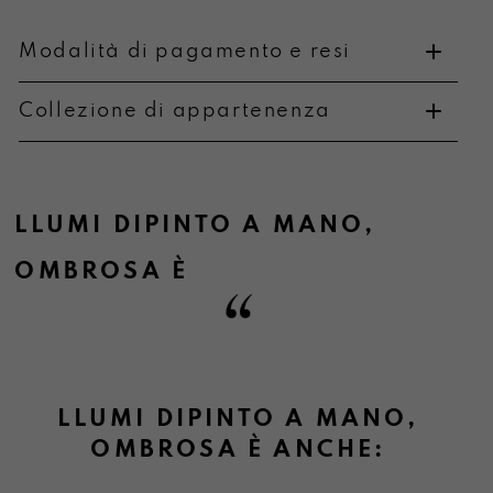
Modalità di pagamento e resi
Collezione di appartenenza
Metodi di pagamento
LLUMI DIPINTO A MANO
,
OMBROSA
È
Informazioni sulla consegna
LLUMI DIPINTO A MANO,
Informazioni su cambi e resi
OMBROSA È ANCHE: