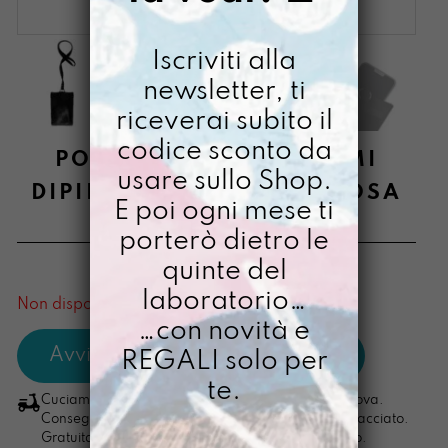
Iscriviti alla
newsletter, ti
riceverai subito il
codice sconto da
PORTACELLULINO LLUMI
usare sullo Shop.
DIPINTO A MANO OMBROSA
E poi ogni mese ti
€
44,00
porterò dietro le
quinte del
[ Porta cellulare ]
laboratorio…
Non disponibile al momento
…con novità e
REGALI solo per
te.
Cuciamo ogni ordine nel nostro laboratorio di Padova.
Consegna in 4/5 giorni lavorativi, pacco sempre tracciato.
Gratuita per ordini di importo superiore ai 100 euro.