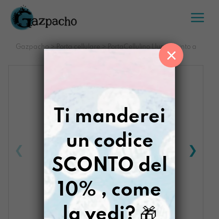
Salta
al
contenuto
Gazpacho
>
Porta cellulare
>
PortaCellulino Llumi dipinto a
×
mano Ombrosa
Ti manderei
un codice
SCONTO del
10% , come
la vedi?
🎁