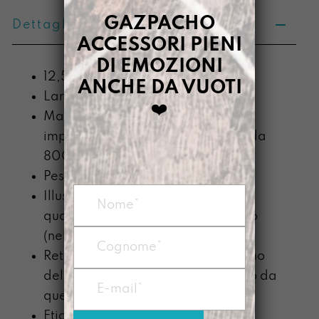
GAZPACHO
Dettagli prodotto
ACCESSORI PIENI
DI EMOZIONI
12,5 x 18,5 x 0,6
ANCHE DA VUOTI
Larghezza x Altezza x Profondità
❤️
Materiale: Prodotto con telo
impermeabile di PVC recuperato da
800g/mq
Peso: circa 50g
Illustrazione stampata in
quadricromia con plotter digitale o
(nella linea LLUMI) dipinto a mano
Retro sempre dipinto a mano, il tono
del colore potrebbe essere diverso da
quello nella fotografia
Etichetta Gazpacha cucita