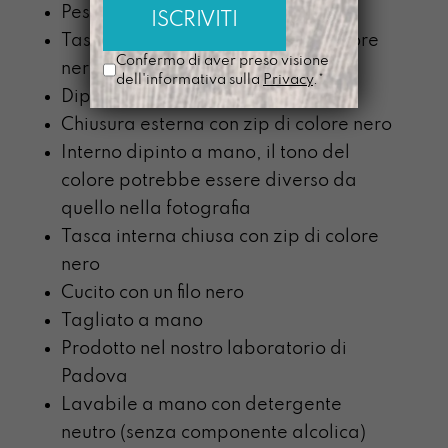
Peso: circa 160 g
Tasca interna chiusa con zip di colore
Confermo di aver preso visione
nero
dell'informativa sulla
Privacy
.*
Dipinto a mano
Chiusura esterna con zip di colore nero
Interno dipinto a mano, il tono del
colore potrebbe essere diverso da
quello nella fotografia
Tasca interna chiusa con zip di colore
nero
Cucito con un filo nero
Tagliato a mano
Prodotto nel nostro laboratorio di
Padova
Lavabile a mano con detergente
neutro (senza componente alcolica)