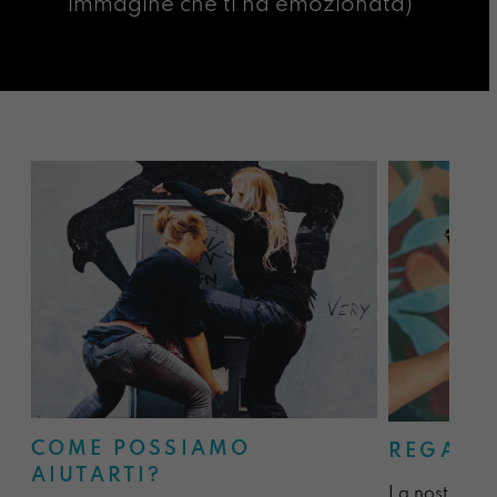
immagine che ti ha emozionata)
COME POSSIAMO
REGALA
AIUTARTI?
La nostra sel