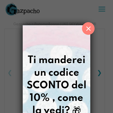
Salta
al
contenuto
Gazpacho
>
PortaminBagno LUKE SKYWALKERAMI
×
Ti manderei
un codice
SCONTO del
10% , come
la vedi?
🎁