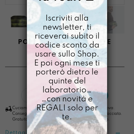
Iscriviti alla
newsletter, ti
riceverai subito il
PORTAMINBAGNO LUKE
codice sconto da
SKYWALKERAMI
usare sullo Shop.
E poi ogni mese ti
€
48,00
porterò dietro le
[ Beauty: 24 x 17,5 x 9,5 cm ]
quinte del
laboratorio…
PortaminBagno
LO VOGLIO
…con novità e
LUKE
SKYWALKERAMI
REGALI solo per
Cuciamo ogni ordine nel nostro laboratorio di Padova.
quantità
Consegna in 4/5 giorni lavorativi, pacco sempre tracciato.
te.
Gratuita per ordini di importo superiore ai 100 euro.
Dettagli prodotto