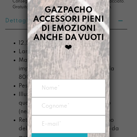
Consegna in 4/5 giorni lavorativi, pacco sempre tracciato.
Gratuita per ordini di importo superiore ai 100 euro.
GAZPACHO
ACCESSORI PIENI
Dettagli prodotto
DI EMOZIONI
ANCHE DA VUOTI
12,5 x 18,5 x 0,6
❤️
Larghezza x Altezza x Profondità
Materiale: Prodotto con telo
impermeabile di PVC recuperato da
800g/mq
Peso: circa 50g
Illustrazione stampata in
quadricromia con plotter digitale o
(nella linea LLUMI) dipinto a mano
Retro sempre dipinto a mano, il tono
del colore potrebbe essere diverso da