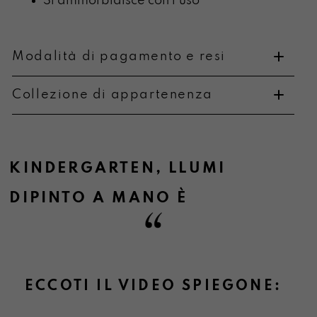
Si ammorbidisce con l’uso
Modalità di pagamento e resi
Collezione di appartenenza
Metodi di pagamento
KINDERGARTEN
,
LLUMI
DIPINTO A MANO
È
Informazioni sulla consegna
ECCOTI IL VIDEO SPIEGONE:
Informazioni su cambi e resi