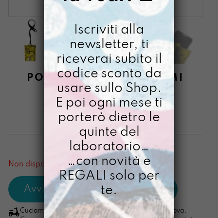
Iscriviti alla
newsletter, ti
riceverai subito il
codice sconto da
PORTACELLULINO LLUMI
usare sullo Shop.
DIPINTO A MANO
E poi ogni mese ti
KINDERGARTEN
porterò dietro le
€
44,00
quinte del
laboratorio…
[ Porta cellulare ]
…con novità e
Non disponibile al momento
REGALI solo per
te.
Cuciamo ogni ordine nel nostro laboratorio di Padova.