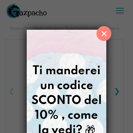
Salta
al
contenuto
Gazpacho
>
Porta cellulare
>
PortaCellulino Llumi dipinto a
×
mano Kindergarten
Ti manderei
un codice
SCONTO del
10% , come
la vedi?
🎁