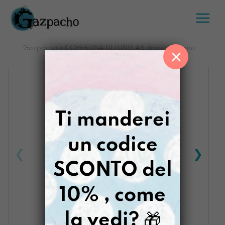
Salta
al
contenuto
Gazpacho
>
COPERTINA DI LUNIS A6 dipinta a mano
×
kindergarten giallo
Ti manderei
un codice
SCONTO del
10% , come
la vedi?
🎁