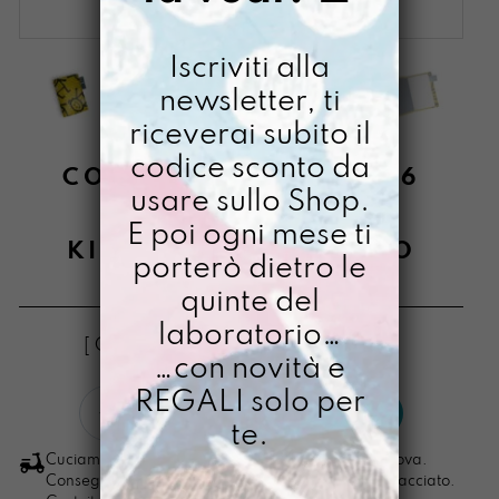
Iscriviti alla
newsletter, ti
riceverai subito il
codice sconto da
COPERTINA DI LUNIS A6
usare sullo Shop.
DIPINTA A MANO
E poi ogni mese ti
KINDERGARTEN GIALLO
porterò dietro le
€
20,00
quinte del
laboratorio…
[ Copertina per quaderno A6/A5/A4 ]
…con novità e
REGALI solo per
COPERTINA
LO VOGLIO
DI
te.
LUNIS
Cuciamo ogni ordine nel nostro laboratorio di Padova.
A6
Consegna in 4/5 giorni lavorativi, pacco sempre tracciato.