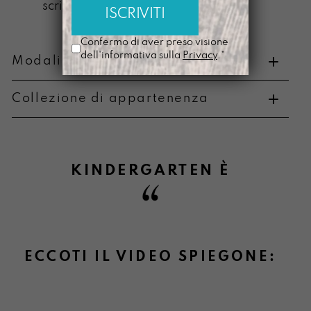
scrittura
Confermo di aver preso visione
dell'informativa sulla
Privacy
.*
Modalità di pagamento e resi
Collezione di appartenenza
Metodi di pagamento
KINDERGARTEN
È
Informazioni su cambi e resi
ECCOTI IL VIDEO SPIEGONE: