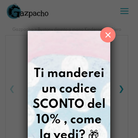
Salta
al
contenuto
Gazpacho
>
Bustony dipinto a mano Kindergarten Nero
×
Ti manderei
un codice
SCONTO del
10% , come
la vedi?
🎁