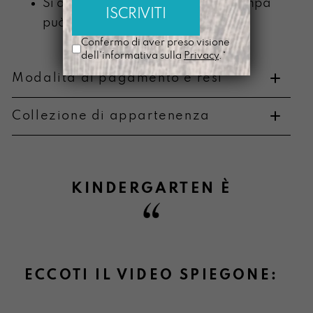
Si ammorbidisce con l’uso e la stampa
può scolorire
Confermo di aver preso visione
dell'informativa sulla
Privacy
.*
Modalità di pagamento e resi
Collezione di appartenenza
Metodi di pagamento
KINDERGARTEN
È
Informazioni su cambi e resi
ECCOTI IL VIDEO SPIEGONE: