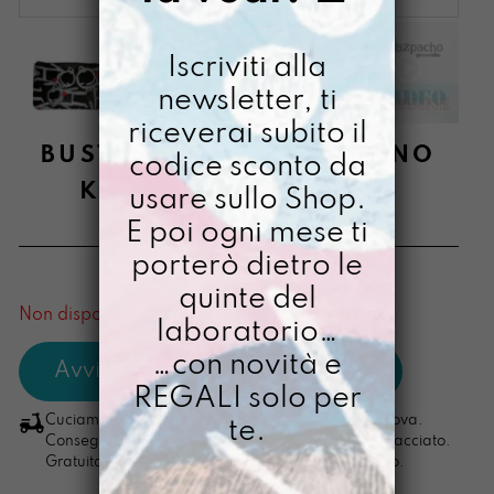
Iscriviti alla
newsletter, ti
riceverai subito il
BUSTONY DIPINTO A MANO
codice sconto da
KINDERGARTEN NERO
usare sullo Shop.
E poi ogni mese ti
€
24,00
porterò dietro le
[ Beauty: 21,5 x15x1,5 cm ]
quinte del
Non disponibile al momento
laboratorio…
…con novità e
REGALI solo per
Cuciamo ogni ordine nel nostro laboratorio di Padova.
te.
Consegna in 4/5 giorni lavorativi, pacco sempre tracciato.
Gratuita per ordini di importo superiore ai 100 euro.