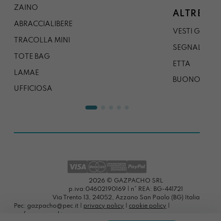
ZAINO
ALTRE CO
ABRACCIALIBERE
VESTI GAZP
TRACOLLA MINI
SEGNALIBRO
TOTE BAG
ETTA
LAMAE
BUONO REG
UFFICIOSA
2026 © GAZPACHO SRL
p.iva:04602190169 | n° REA: BG-441721
Via Trento 13, 24052, Azzano San Paolo (BG) Italia
Pec: gazpacho@pec.it |
privacy policy
|
cookie policy
|
preferenze cookies