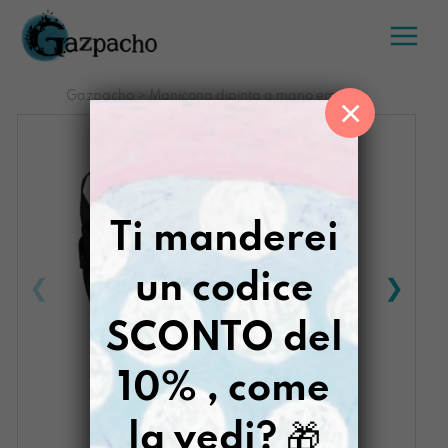
Salta
al
contenuto
Gazpacho
>
Manicona dipinta a mano emotiva
×
Ti manderei
un codice
SCONTO del
10% , come
la vedi?
🎁