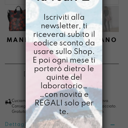
Iscriviti alla
newsletter, ti
riceverai subito il
MANICONA DIPINTA A MANO
codice sconto da
EMOTIVA
usare sullo Shop.
E poi ogni mese ti
€
95,00
porterò dietro le
[ Borsa a tracolla: 36,5 x 32 x 6 cm ]
quinte del
laboratorio…
LO VOGLIO
Manicona
…con novità e
dipinta
Cuciamo ogni ordine nel nostro laboratorio di Padova.
REGALI solo per
Consegna in 4/5 giorni lavorativi, pacco sempre tracciato.
a
te.
Gratuita per ordini di importo superiore ai 100 euro.
mano
emotiva
Dettagli prodotto