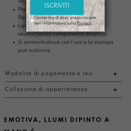
140cm
Prodotta nel nostro laboratorio di
Padova
Confermo di aver preso visione
dell'informativa sulla
Privacy
.*
Lavabile a mano con detergente
neutro (senza componente alcolica)
Si ammorbidisce con l’uso e la stampa
può scolorire
Modalità di pagamento e resi
Collezione di appartenenza
Metodi di pagamento
EMOTIVA
,
LLUMI DIPINTO A