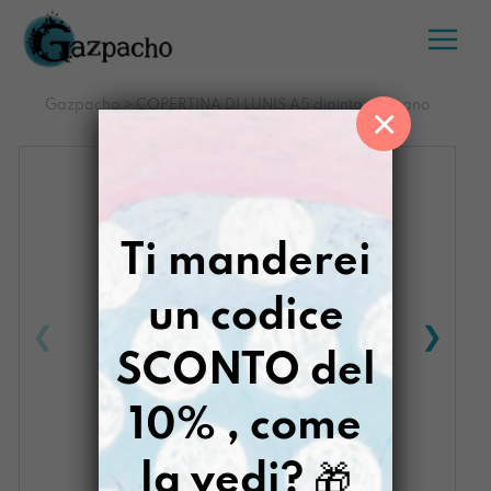
Salta
al
contenuto
Gazpacho
>
COPERTINA DI LUNIS A5 dipinta a amano
×
CRESCENTE
Ti manderei
un codice
SCONTO del
10% , come
la vedi?
🎁