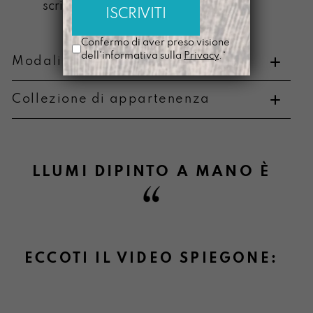
scrittura
Confermo di aver preso visione
dell'informativa sulla
Privacy
.*
Modalità di pagamento e resi
Collezione di appartenenza
Metodi di pagamento
LLUMI DIPINTO A MANO
È
Informazioni sulla consegna
ECCOTI IL VIDEO SPIEGONE:
Informazioni su cambi e resi