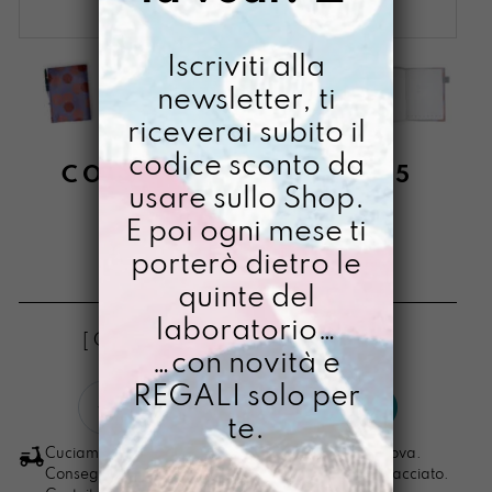
Iscriviti alla
newsletter, ti
riceverai subito il
codice sconto da
COPERTINA DI LUNIS A5
usare sullo Shop.
DIPINTA A AMANO
E poi ogni mese ti
CRESCENTE
porterò dietro le
€
28,00
quinte del
laboratorio…
[ Copertina per quaderno A6/A5/A4 ]
…con novità e
REGALI solo per
COPERTINA
LO VOGLIO
DI
te.
LUNIS
Cuciamo ogni ordine nel nostro laboratorio di Padova.
A5
Consegna in 4/5 giorni lavorativi, pacco sempre tracciato.