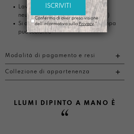
Lavabile a mano con detergente
neutro (senza componente alcolica)
Confermo di aver preso visione
Si ammorbidisce con l’uso e la stampa
dell'informativa sulla
Privacy
.*
può scolorire
Modalità di pagamento e resi
Collezione di appartenenza
Metodi di pagamento
LLUMI DIPINTO A MANO
È
Informazioni sulla consegna