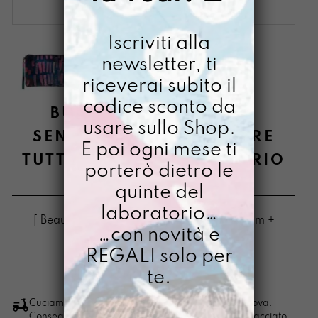
Iscriviti alla
newsletter, ti
riceverai subito il
codice sconto da
BUSTONY MA GRANDE
usare sullo Shop.
SENTITI LIBERA DI ESSERE
E poi ogni mese ti
TUTTO E IL SUO CONTRARIO
porterò dietro le
€
64,00
quinte del
laboratorio…
[ Beauty grande Beauty: 25,5 X 19,5 x 1,5cm +
…con novità e
soffietto ] [ Beauty grande ]
REGALI solo per
te.
LO VOGLIO
bustony
ma
Cuciamo ogni ordine nel nostro laboratorio di Padova.
Consegna in 4/5 giorni lavorativi, pacco sempre tracciato.