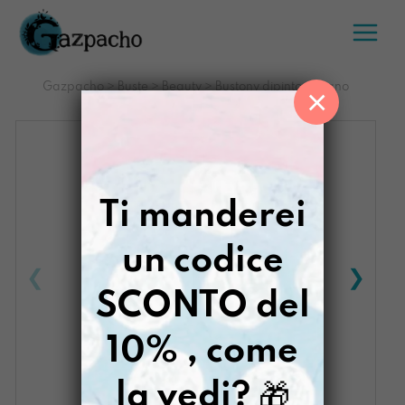
Salta
al
contenuto
Gazpacho
>
Buste
>
Beauty
>
Bustony dipinto a mano
×
Missonamy
Ti manderei
un codice
SCONTO del
10% , come
la vedi?
🎁