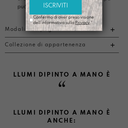
può scolorire
Confermo di aver preso visione
dell'informativa sulla
Privacy
.*
Modalità di pagamento e resi
Collezione di appartenenza
Metodi di pagamento
LLUMI DIPINTO A MANO
È
Informazioni sulla consegna
LLUMI DIPINTO A MANO È
ANCHE: