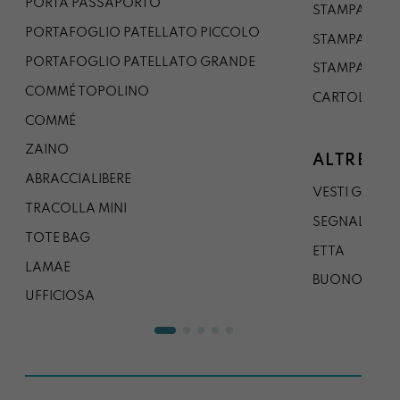
PORTA PASSAPORTO
STAMPA A3
PORTAFOGLIO PATELLATO PICCOLO
STAMPA A1
PORTAFOGLIO PATELLATO GRANDE
STAMPA A0
COMMÉ TOPOLINO
CARTOLINA
COMMÉ
ZAINO
ALTRE CO
ABRACCIALIBERE
VESTI GAZP
TRACOLLA MINI
SEGNALIBRO
TOTE BAG
ETTA
LAMAE
BUONO REG
UFFICIOSA