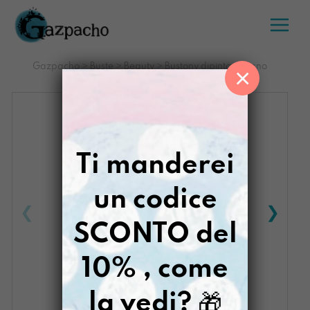
Salta
al
contenuto
Gazpacho
>
Buste
>
Beauty
>
Bustony dipinto a mano
×
Diversamente Luna
Ti manderei
un codice
SCONTO del
10% , come
la vedi?
🎁