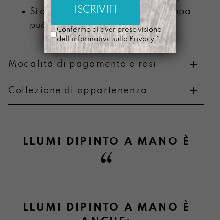
Si ammorbidisce con l’uso e la stampa
può scolorire
Confermo di aver preso visione
dell'informativa sulla
Privacy
.*
Modalità di pagamento e resi
Collezione di appartenenza
Metodi di pagamento
LLUMI DIPINTO A MANO
È
Informazioni sulla consegna
LLUMI DIPINTO A MANO È