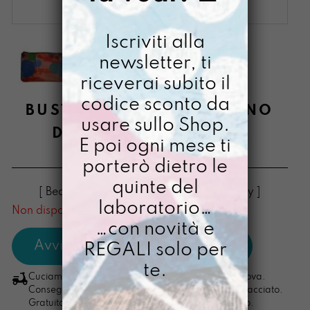
Iscriviti alla
newsletter, ti
riceverai subito il
codice sconto da
BUSTONY DIPINTO A MANO
usare sullo Shop.
DIVERSAMENTE LUNA
E poi ogni mese ti
€
38,00
porterò dietro le
quinte del
[ Beauty Beauty: 21,5 x15x1,5 cm ] [ Beauty ]
laboratorio…
Non disponibile al momento
…con novità e
REGALI solo per
te.
Cuciamo ogni ordine nel nostro laboratorio di Padova.
Consegna in 4/5 giorni lavorativi, pacco sempre tracciato.
Gratuita per ordini di importo superiore ai 100 euro.