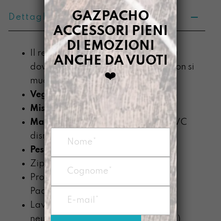
GAZPACHO
Dettagli prodotto
ACCESSORI PIENI
DI EMOZIONI
Il regalo perfetto per chi non sa più
ANCHE DA VUOTI
dove mettere le penne ma senza non si
❤️
muove
Vegan
Misure:
21,5 x15x1,5 cm
Materiale
: telo impermeabile di PVC
dismesso
Peso
: circa 50 g
Zip colorata montata in testa
Prodotta nel nostro laboratorio di
Padova
Lavabile a mano con detergente
neutro (senza componente alcolica)