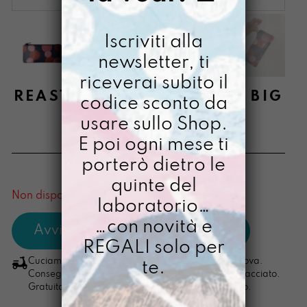
Iscriviti alla
newsletter, ti
riceverai subito il
REASTÙ DIPINTO A MANO BIG
codice sconto da
BABOL
usare sullo Shop.
E poi ogni mese ti
€
22,00
porterò dietro le
[ Astuccio: 22 x 10 x 1,5 cm ]
quinte del
Non disponibile al momento
laboratorio…
…con novità e
REGALI solo per
Cuciamo ogni ordine nel nostro laboratorio di Padova.
te.
Consegna in 4/5 giorni lavorativi, pacco sempre tracciato.
Gratuita per ordini di importo superiore ai 100 euro.