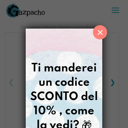
Salta
al
contenuto
Gazpacho
>
Reastù dipinto a mano Big Babol
×
Ti manderei
un codice
SCONTO del
10% , come
la vedi?
🎁