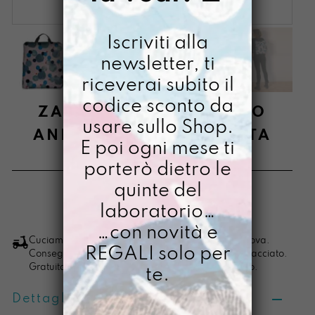
Iscriviti alla
newsletter, ti
riceverai subito il
codice sconto da
ZAINO DIPINTO A MANO
usare sullo Shop.
ANEMICA APPASSIONATA
E poi ogni mese ti
€
95,00
porterò dietro le
quinte del
laboratorio…
LO VOGLIO
Zaino
…con novità e
dipinto
Cuciamo ogni ordine nel nostro laboratorio di Padova.
REGALI solo per
Consegna in 4/5 giorni lavorativi, pacco sempre tracciato.
a
Gratuita per ordini di importo superiore ai 100 euro.
te.
mano
Anemica
Dettagli prodotto
appassionata