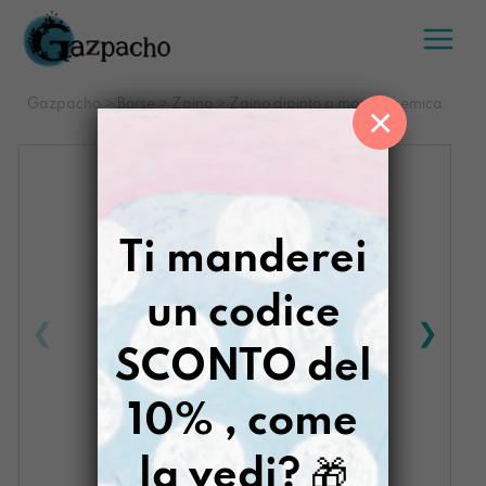
Salta
al
contenuto
Gazpacho
>
Borse
>
Zaino
>
Zaino dipinto a mano Anemica
×
appassionata
Ti manderei
un codice
SCONTO del
10% , come
la vedi?
🎁