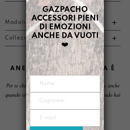
quantità
GAZPACHO
ACCESSORI PIENI
Modalità di pagamento e resi
DI EMOZIONI
ANCHE DA VUOTI
Collezione di appartenenza
❤️
Metodi di pagamento
ANEMICA APPASSIONATA
È
Per te che ti sei inventata un modo per respirare anche
Informazioni su cambi e resi
quando vivevi in un ascensore affollato.
Di quando hai
detto: sai che c’è? Io vado.