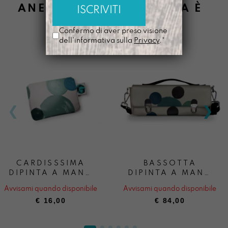
ANEMICA APPASSIONATA È
ANCHE:
Confermo di aver preso visione
dell'informativa sulla
Privacy
.*
CARDISSSIMA
BASSOTTA
DIPINTA A MANO
DIPINTA A MANO
ANEMICA
ANEMICA
Avvisami quando disponibile
Avvisami quando disponibile
APPASSIONATA
APPASSIONATA
€
16,00
€
84,00