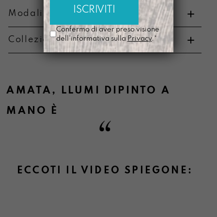
Modalità di pagamento e resi
Confermo di aver preso visione
dell'informativa sulla
Privacy
.*
Collezione di appartenenza
Metodi di pagamento
AMATA
,
LLUMI DIPINTO A
MANO
È
Informazioni sulla consegna
ECCOTI IL VIDEO SPIEGONE:
Informazioni su cambi e resi