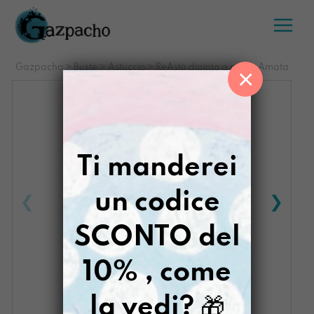
Salta
al
contenuto
Gazpacho
>
Buste
>
Astuccio
>
ReAstù dipinto a mano Amata
×
Ti manderei
un codice
SCONTO del
10% , come
la vedi?
🎁