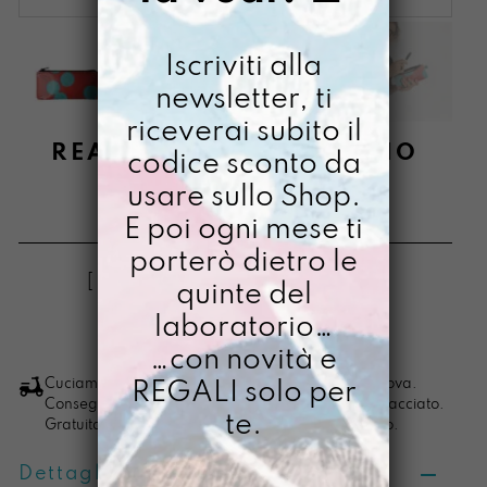
Iscriviti alla
newsletter, ti
riceverai subito il
REASTÙ DIPINTO A MANO
codice sconto da
AMATA
usare sullo Shop.
E poi ogni mese ti
€
22,00
porterò dietro le
[ Astuccio Astuccio: 22 x 10 x 1,5 cm ]
quinte del
laboratorio…
LO VOGLIO
ReAstù
…con novità e
dipinto
Cuciamo ogni ordine nel nostro laboratorio di Padova.
REGALI solo per
Consegna in 4/5 giorni lavorativi, pacco sempre tracciato.
a
te.
Gratuita per ordini di importo superiore ai 100 euro.
mano
Amata
Dettagli prodotto