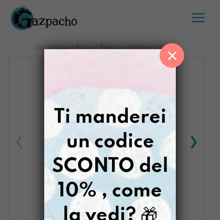
Salta
al
contenuto
Gazpacho
>
Buste
>
Beauty
>
Bustony Jaksaa
×
Ti manderei
un codice
SCONTO del
10% , come
la vedi?
🎁