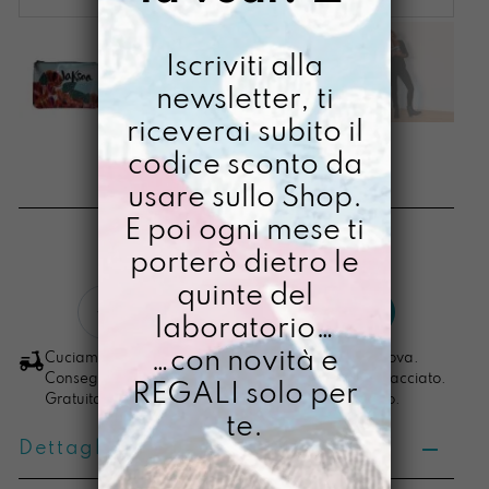
Iscriviti alla
newsletter, ti
riceverai subito il
BUSTONY JAKSAA
codice sconto da
usare sullo Shop.
€
24,00
E poi ogni mese ti
[ Beauty Beauty: 21,5 x15x1,5 cm ]
porterò dietro le
quinte del
Bustony
LO VOGLIO
laboratorio…
Jaksaa
quantità
…con novità e
Cuciamo ogni ordine nel nostro laboratorio di Padova.
Consegna in 4/5 giorni lavorativi, pacco sempre tracciato.
REGALI solo per
Gratuita per ordini di importo superiore ai 100 euro.
te.
Dettagli prodotto