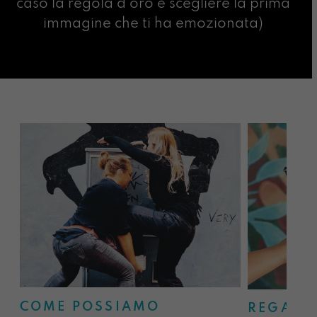
caso la regola d’oro è scegliere la prima
immagine che ti ha emozionata)
COME POSSIAMO
REGALA