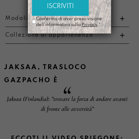
Modalità di pagamento e resi
Confermo di aver preso visione
dell'informativa sulla
Privacy
.*
Collezione di appartenenza
Metodi di pagamento
JAKSAA
,
TRASLOCO
GAZPACHO
È
Informazioni su cambi e resi
Jaksaa (Finlandia): ”trovare la forza di andare avanti
di fronte alle avversità”