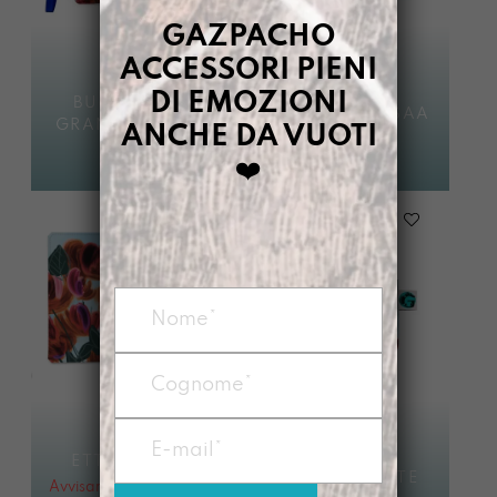
GAZPACHO
ACCESSORI PIENI
DI EMOZIONI
BUSTONY MA
BUSTONY JAKSAA
GRANDE JAKSAA
ANCHE DA VUOTI
€
24,00
€
34,00
❤️
ETTA JAKSAA
PORTACOSETTE
Avvisami quando