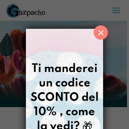
Salta
al
contenuto
×
Ti manderei
un codice
SCONTO del
10% , come
la vedi?
🎁