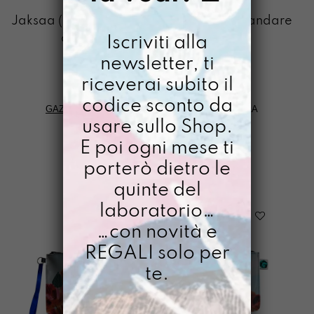
JAKSAA
Jaksaa (Finlandia): ”trovare la forza di andare
avanti di fronte alle avversità”
Iscriviti alla
newsletter, ti
riceverai subito il
codice sconto da
GAZPACHO
>
TRASLOCO GAZPACHO
>
JAKSAA
usare sullo Shop.
E poi ogni mese ti
FILTRI
porterò dietro le
quinte del
laboratorio…
…con novità e
REGALI solo per
te.