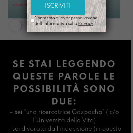
JAKSAA
disponibile
€
14,00
€
20,00
Confermo di aver preso visione
dell'informativa sulla
Privacy
.*
SE STAI LEGGENDO
QUESTE PAROLE LE
POSSIBILITÀ SONO
DUE:
– sei “una ricercatrice Gazpacha” ( c/o
l’Università della Vita)
– sei divorata dall’indecisione (in questo