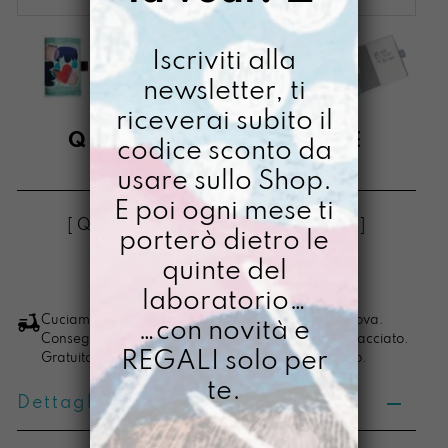
Iscriviti alla
newsletter, ti
riceverai subito il
QUADERNINO DUENDE
codice sconto da
usare sullo Shop.
€
24,00
E poi ogni mese ti
[ Quadernino Quadernino: 9,5 X 15 cm ]
porterò dietro le
quinte del
LO VOGLIO
Quadernino
laboratorio…
Duende
Cuciamo ogni ordine nel nostro laboratorio di Padova.
…con novità e
Consegna in 4/5 giorni lavorativi, pacco sempre tracciato.
quantità
REGALI solo per
Gratuita per ordini di importo superiore ai 100 euro.
te.
Dettagli prodotto