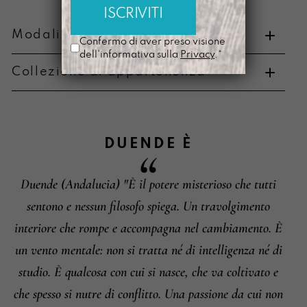
Modalità di pagamento e resi
Confermo di aver preso visione
dell'informativa sulla
Privacy
.*
Collezione di appartenenza
Metodi di pagamento
DUENDE
È
Duende (Andalucia) "È il potere misterioso che tutti
Informazioni su cambi e resi
sentono e nessun filosofo spiega. Un travolgimento
interiore che rompe e accompagna nel cambiamento. È
un vento mentale: non si tratta né di intelligenza né di
studio. È qualcosa con cui si nasce, che va coltivato e
che spesso si nutre di conflitto. Una passione da cui non