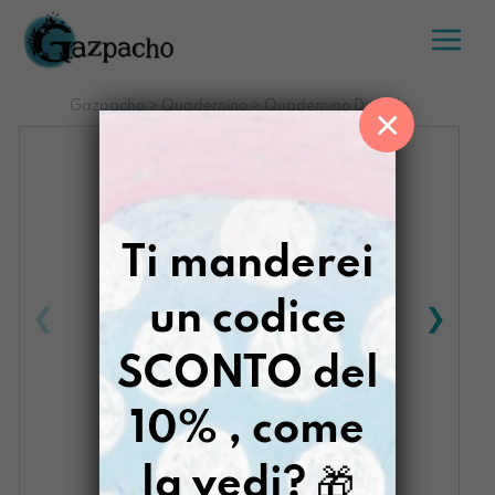
Salta
al
contenuto
Gazpacho
>
Quadernino
>
Quadernino Duende
×
Ti manderei
un codice
SCONTO del
10% , come
la vedi?
🎁