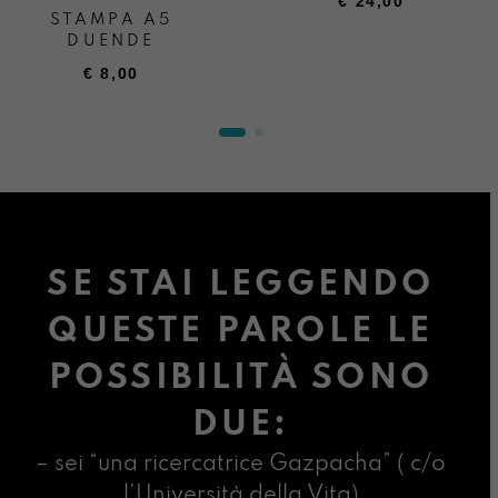
€
24,00
STAMPA A5
DUENDE
€
8,00
SE STAI LEGGENDO
QUESTE PAROLE LE
POSSIBILITÀ SONO
DUE:
– sei “una ricercatrice Gazpacha” ( c/o
l’Università della Vita)