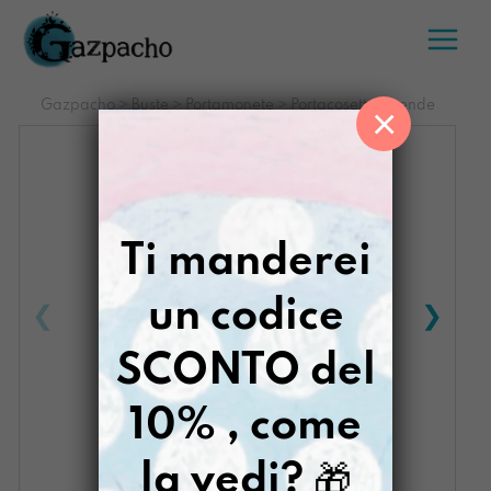
Salta
al
contenuto
Gazpacho
>
Buste
>
Portamonete
>
Portacosette Duende
×
Ti manderei
un codice
SCONTO del
10% , come
la vedi?
🎁