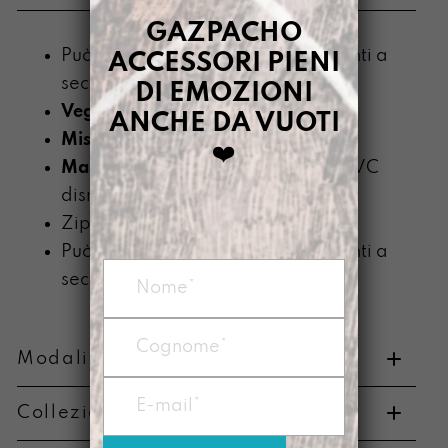
GAZPACHO
Può contenere caramelle o diamanti a
ACCESSORI PIENI
seconda di che cosa ti rende felice
DI EMOZIONI
Vegan
ANCHE DA VUOTI
Misura:
13 x 10 x 2,5 cm
❤️
Materiale
: telo impermeabile di PVC
dismesso
Zip colorata montata in testa
Può contenere caramelle o diamanti a
seconda di che cosa ti rende felice
Modalità di pagamento e resi
Collezione di appartenenza
Metodi di pagamento