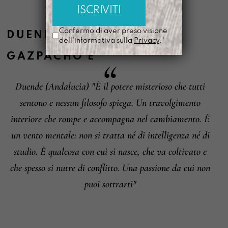
Confermo di aver preso visione
DUENDE
,
TRASLOCO
dell'informativa sulla
Privacy
.*
GAZPACHO
È
Informazioni su cambi e resi
Duende (Andalucia) "È il potere misterioso che tutti
sentono e nessun filosofo spiega. Un travolgimento
interiore che rompe e accompagna nel cambiamento. È
un vento mentale: non si tratta né di intelligenza né di
studio. È qualcosa con cui si nasce, che va coltivato e
che spesso si nutre di conflitto. Una passione da cui non
puoi sottrarti"