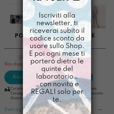
Iscriviti alla
newsletter, ti
riceverai subito il
PORTACOSETTE DUENDE
codice sconto da
usare sullo Shop.
€
14,00
E poi ogni mese ti
[ Buste Portamonete: 13 x 10 x 2,5 cm ]
porterò dietro le
Non disponibile al momento
quinte del
laboratorio…
…con novità e
Cuciamo ogni ordine nel nostro laboratorio di Padova.
REGALI solo per
Consegna in 4/5 giorni lavorativi, pacco sempre tracciato.
te.
Gratuita per ordini di importo superiore ai 100 euro.
Dettagli prodotto